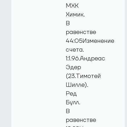
МХК
Химик.
В
равенстве
44:05Изменение
счета.
1:1.96.Андреас
Эдер
(23.Тимотей
Шилле).
Ред
Булл.
В
равенстве