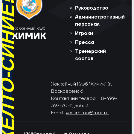
РЁД, ЖЁЛТО-СИНИЕ!
Руководство
Административный
персонал
Хоккейный клуб
Игроки
ХИМИК
Пресса
Тренерский
состав
Хоккейный Клуб "Химик" (г.
Воскресенск).
Контактный телефон: 8-499-
397-70-11, доб. 3
Email:
voskrhimik@mail.ru