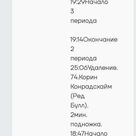
19:29Начало
3
периода
19:14Окончание
2
периода
25:06Удаление.
74.Корин
Конрадсхайм
(Ред
Булл).
2мин.
подножка.
18:47Начало