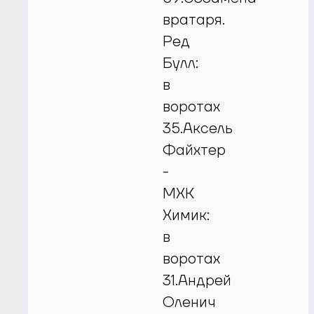
вратаря.
Ред
Булл:
в
воротах
35.Аксель
Файхтер
-
МХК
Химик:
в
воротах
31.Андрей
Оленич