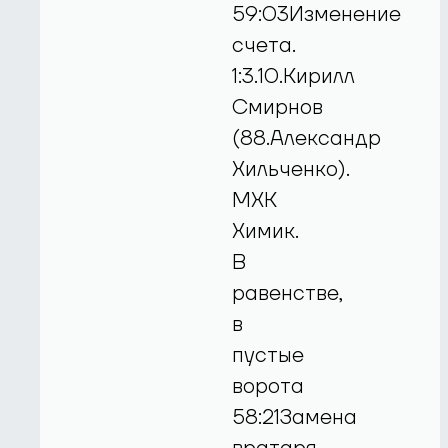
59:03Изменение
счета.
1:3.10.Кирилл
Смирнов
(88.Александр
Хильченко).
МХК
Химик.
В
равенстве,
в
пустые
ворота
58:21Замена