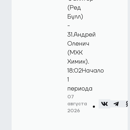
(Ред
Булл)
-
31.Андрей
Оленич
(МХК
Химик).
18:02Начало
1
периода
07
августа
2026