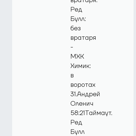
вратаря.
Ред
Булл:
без
вратаря
-
МХК
Химик:
в
воротах
31.Андрей
Оленич
58:21Таймаут.
Ред
Булл