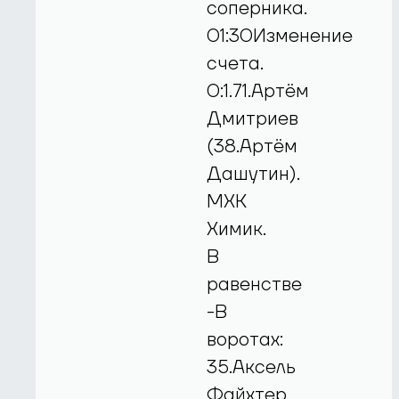
соперника.
01:30Изменение
счета.
0:1.71.Артём
Дмитриев
(38.Артём
Дашутин).
МХК
Химик.
В
равенстве
-В
воротах:
35.Аксель
Файхтер