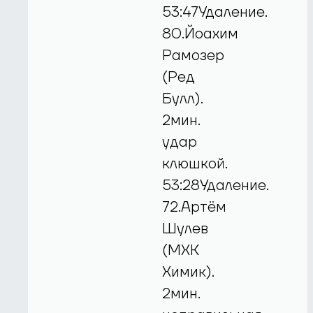
53:47Удаление.
80.Йоахим
Рамозер
(Ред
Булл).
2мин.
удар
клюшкой.
53:28Удаление.
72.Артём
Шулев
(МХК
Химик).
2мин.