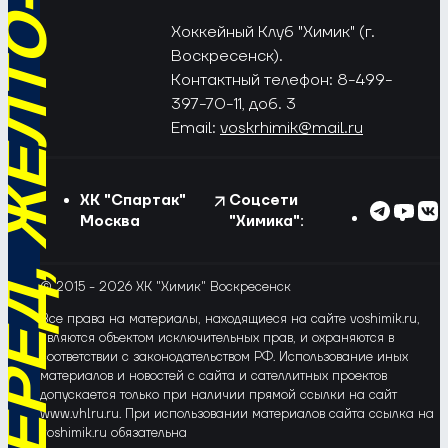
РЁД, ЖЁЛТО-СИНИЕ!
Хоккейный Клуб "Химик" (г.
Воскресенск).
Контактный телефон: 8-499-
397-70-11, доб. 3
Email:
voskrhimik@mail.ru
ХК "Спартак"
Соцсети
Москва
"Химика":
© 2015 - 2026 ХК "Химик" Воскресенск
Все права на материалы, находящиеся на сайте voshimik.ru,
являются объектом исключительных прав, и охраняются в
соответствии с законодательством РФ. Использование иных
материалов и новостей с сайта и сателлитных проектов
допускается только при наличии прямой ссылки на сайт
www.vhlru.ru. При использовании материалов сайта ссылка на
voshimik.ru обязательна