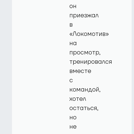
он
приезжал
в
«Локомотив»
на
просмотр,
тренировался
вместе
с
командой,
хотел
остаться,
но
не