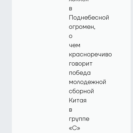
в
Поднебесной
огромен,
о
чем
красноречиво
говорит
победа
молодежной
сборной
Китая
в
группе
«С»