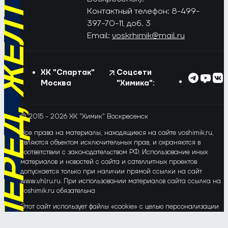
РЁД, ЖЁЛТО-СИНИЕ!
Контактный телефон: 8-499-
397-70-11, доб. 3
Email:
voskrhimik@mail.ru
ХК "Спартак"
Соцсети
Москва
"Химика":
© 2015 - 2026 ХК "Химик" Воскресенск
Все права на материалы, находящиеся на сайте voshimik.ru,
являются объектом исключительных прав, и охраняются в
соответствии с законодательством РФ. Использование иных
материалов и новостей с сайта и сателлитных проектов
допускается только при наличии прямой ссылки на сайт
www.vhlru.ru. При использовании материалов сайта ссылка на
voshimik.ru обязательна
Этот сайт использует файлы «cookie» с целью персонализации
сервисов и повышения удобства пользования веб-сайтом. Если
Вы не хотите, чтобы Ваши пользовательские данные