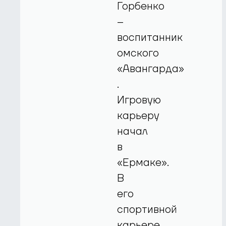
Горбенко
–
воспитанник
омского
«Авангарда»
.
Игровую
карьеру
начал
в
«Ермаке».
В
его
спортивной
карьере