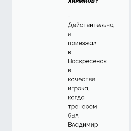
химиков?
-
Действительно,
я
приезжал
в
Воскресенск
в
качестве
игрока,
когда
тренером
был
Владимир