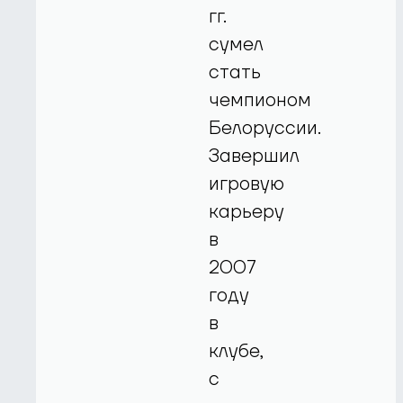
гг.
сумел
стать
чемпионом
Белоруссии.
Завершил
игровую
карьеру
в
2007
году
в
клубе,
с