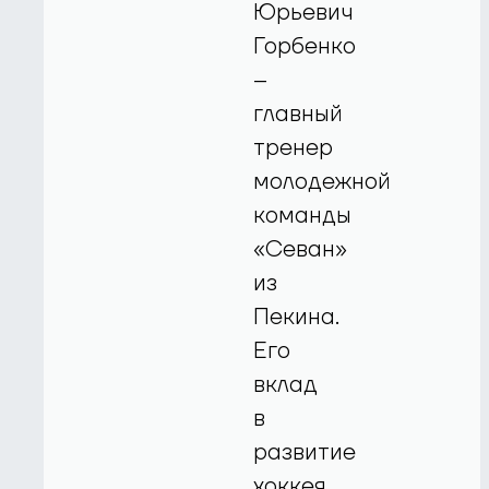
Юрьевич
Горбенко
–
главный
тренер
молодежной
команды
«Севан»
из
Пекина.
Его
вклад
в
развитие
хоккея