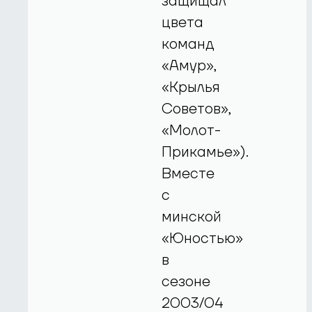
защищал
цвета
команд
«Амур»,
«Крылья
Советов»,
«Молот-
Прикамье»).
Вместе
с
минской
«Юностью»
в
сезоне
2003/04