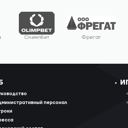
а
Олимпбет
Фрегат
Б
И
уководство
дминистративный персонал
гроки
ресса