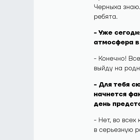
Черныха знаю.
ребята.
- Уже сегодн
атмосфера в
- Конечно! Вс
выйду на родн
- Для тебя с
начнется фак
день предсто
- Нет, во все
в серьезную р