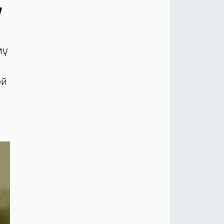
у
му
ей