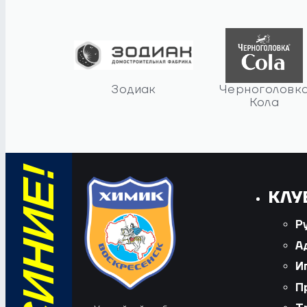
Зодиак
Черноголовк
Кола
КЛУ
Р
А
И
П