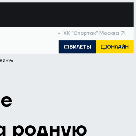
ХК "Спартак" Москва
БИЛЕТЫ
ОНЛАЙН
ЛЯНУ»
не
а родную