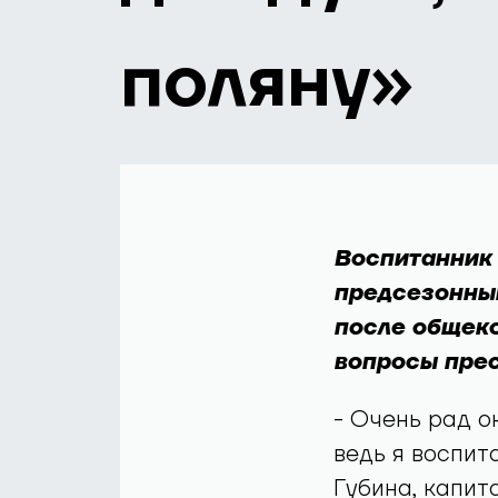
поляну»
Воспитанник
предсезонный
после общеко
вопросы пре
- Очень рад о
ведь я воспит
Губина, капит