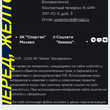
РЁД, ЖЁЛТО-СИНИЕ!
Воскресенск).
Контактный телефон: 8-499-
397-70-11, доб. 3
Email:
voskrhimik@mail.ru
ХК "Спартак"
Соцсети
Москва
"Химика":
© 2015 - 2026 ХК "Химик" Воскресенск
Все права на материалы, находящиеся на сайте voshimik.ru,
являются объектом исключительных прав, и охраняются в
соответствии с законодательством РФ. Использование иных
материалов и новостей с сайта и сателлитных проектов
допускается только при наличии прямой ссылки на сайт
www.vhlru.ru. При использовании материалов сайта ссылка на
voshimik.ru обязательна
Этот сайт использует файлы «cookie» с целью персонализации
сервисов и повышения удобства пользования веб-сайтом. Если