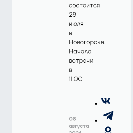
состоится
28
июля
в
Новогорске.
Начало
встречи
в
11:00
08
августа