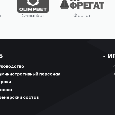
а
Олимпбет
Фрегат
Б
И
уководство
дминистративный персонал
гроки
ресса
ренерский состав