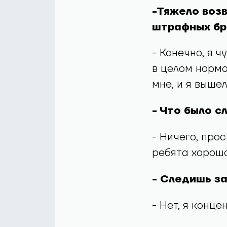
-Тяжело возв
штрафных бр
- Конечно, я ч
в целом норма
мне, и я вышел
- Что было с
- Ничего, про
ребята хорошо
- Следишь за
- Нет, я конц