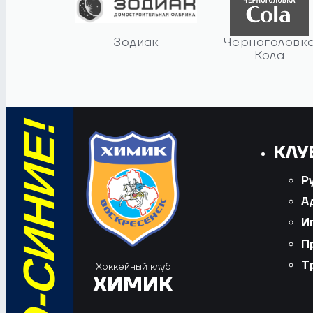
Зодиак
Черноголовк
Кола
КЛУ
Р
А
И
П
Т
Хоккейный клуб
ХИМИК