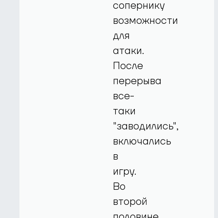
сопернику
возможности
для
атаки.
После
перерыва
все-
таки
"заводились",
включались
в
игру.
Во
второй
половине