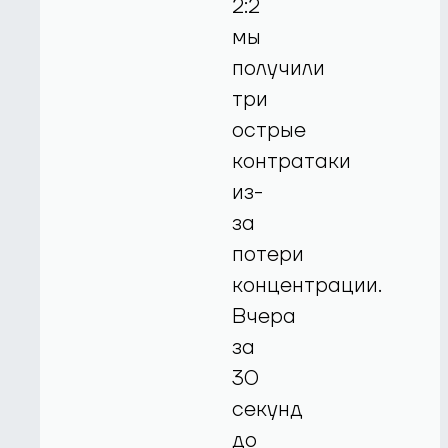
2:2
мы
получили
три
острые
контратаки
из-
за
потери
концентрации.
Вчера
за
30
секунд
до