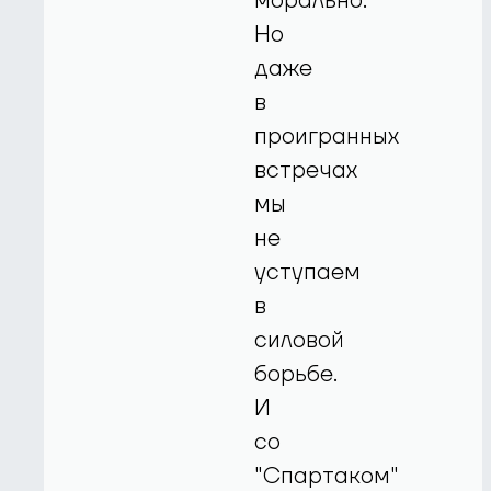
морально.
Но
даже
в
проигранных
встречах
мы
не
уступаем
в
силовой
борьбе.
И
со
"Спартаком"