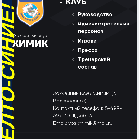
КЛУБ
РЁД, ЖЁЛТО-СИНИЕ!
Руководство
Административный
персонал
Хоккейный клуб
Игроки
ХИМИК
Пресса
Тренерский
состав
Хоккейный Клуб "Химик" (г.
Воскресенск).
Контактный телефон: 8-499-
397-70-11, доб. 3
Email:
voskrhimik@mail.ru