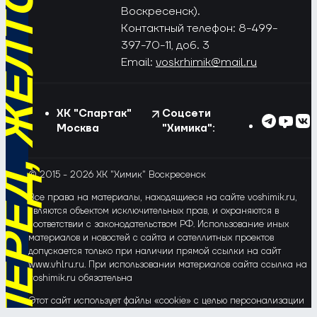
РЁД, ЖЁЛТО-СИНИЕ!
Воскресенск).
Контактный телефон: 8-499-
397-70-11, доб. 3
Email:
voskrhimik@mail.ru
ХК "Спартак"
Соцсети
Москва
"Химика":
© 2015 - 2026 ХК "Химик" Воскресенск
Все права на материалы, находящиеся на сайте voshimik.ru,
являются объектом исключительных прав, и охраняются в
соответствии с законодательством РФ. Использование иных
материалов и новостей с сайта и сателлитных проектов
допускается только при наличии прямой ссылки на сайт
www.vhlru.ru. При использовании материалов сайта ссылка на
voshimik.ru обязательна
Этот сайт использует файлы «cookie» с целью персонализации
сервисов и повышения удобства пользования веб-сайтом. Если