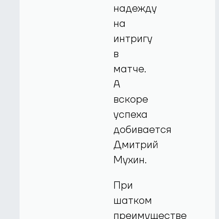
надежду
на
интригу
в
матче.
А
вскоре
успеха
добивается
Дмитрий
Мухин.
При
шатком
преимуществе