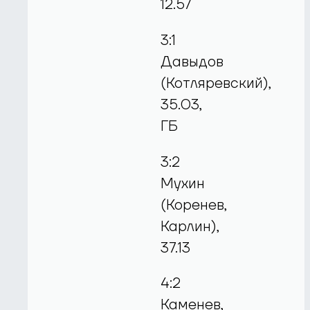
12.57
3:1
Давыдов
(Котляревский),
35.03,
ГБ
3:2
Мухин
(Коренев,
Карлин),
37.13
4:2
Каменев,