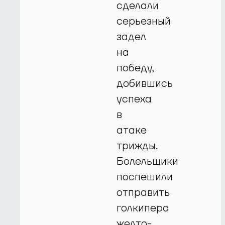
сделали
серьезный
задел
на
победу,
добившись
успеха
в
атаке
трижды.
Болельщики
поспешили
отправить
голкипера
желто-