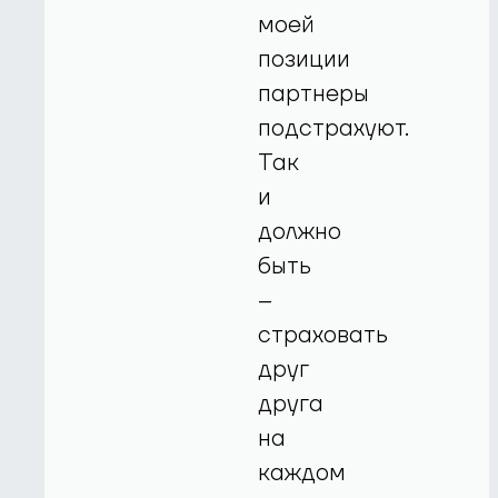
моей
позиции
партнеры
подстрахуют.
Так
и
должно
быть
–
страховать
друг
друга
на
каждом