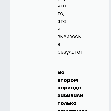
что-
то,
это
и
вылилось
в
результат
-
Во
втором
периоде
забивали
только
защитники,