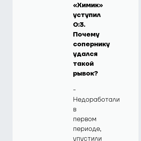
«Химик»
уступил
0:3.
Почему
сопернику
удался
такой
рывок?
-
Недоработали
в
первом
периоде,
упустили