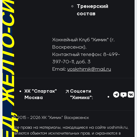
РЁД, ЖЁЛТО-СИНИЕ!
Тренерский
состав
Хоккейный Клуб "Химик" (г.
Воскресенск).
Контактный телефон: 8-499-
397-70-11, доб. 3
Email:
voskrhimik@mail.ru
ХК "Спартак"
Соцсети
Москва
"Химика":
© 2015 - 2026 ХК "Химик" Воскресенск
Все права на материалы, находящиеся на сайте voshimik.ru,
являются объектом исключительных прав, и охраняются в