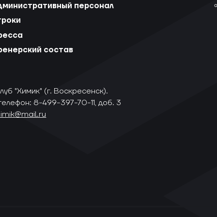
дминистративный персонал
гроки
ресса
ренерский состав
уб "Химик" (г. Воскресенск).
телефон: 8-499-397-70-11, доб. 3
himik@mail.ru