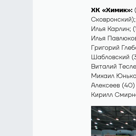
ХК «Химик»:
(
Сковронский);
Илья Карлин; (
Илья Павлюков
Григорий Глеб
Шабловский (3
Виталий Тесле
Михаил Юньков
Алексеев (40)
Кирилл Смирно