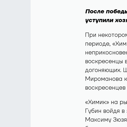
После победы
уступили хоз
При некоторо
периоде, «Хим
неприкосновен
воскресенцы в
догоняющих. 
Мироманова кр
воскресенцев 
«Химик» на ры
Губин войдя в
Максиму Зюзяк