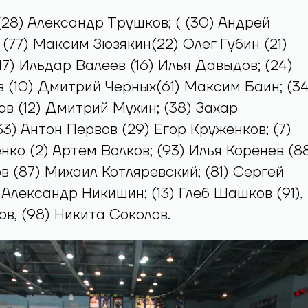
28) Александр Трушков; ( (30) Андрей
 (77) Максим Зюзякин(22) Олег Губин (21)
17) Ильдар Валеев (16) Илья Давыдов; (24)
 (10) Дмитрий Черных(61) Максим Баин; (34
ов (12) Дмитрий Мухин; (38) Захар
3) Антон Первов (29) Егор Круженков; (7)
нко (2) Артем Волков; (93) Илья Коренев (8
 (87) Михаил Котляревский; (81) Сергей
 Александр Никишин; (13) Глеб Шашков (91),
в, (98) Никита Соколов.