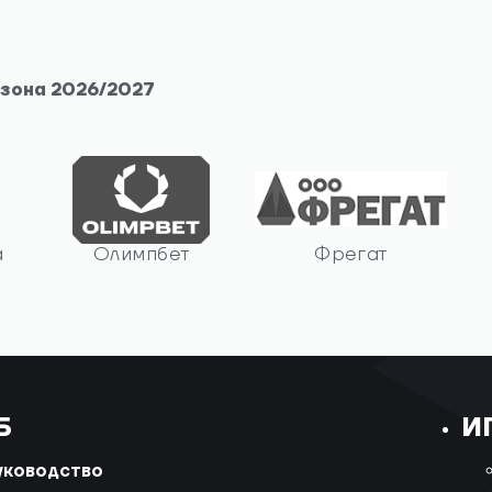
езона 2026/2027
а
Олимпбет
Фрегат
Б
И
уководство