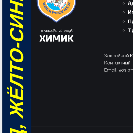
ВПЕРЁД, ЖЁЛТО-СИНИЕ!
А
И
П
Т
Хоккейный клуб
ХИМИК
Хоккейный Кл
Контактный 
Email:
voskr