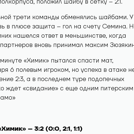
олкорпуса, положил шайбу в сетку – 2:1.
ной трети команды обменялись шайбами. У
ь в плюсе защита – гол на счету Семина. 
иних нашелся ответ в меньшинстве, когда
партнеров вновь принимал максим Зюзякин
минуте «Химик» пытался спасти мат,
ря 6 полевым игроком, но успеха в атаке н
ение 2:3, а в последнем туре подопечных
ко ждет «свидание» с еще одним питерским
намо»
мик» – 3:2 (0:0, 2:1, 1:1)