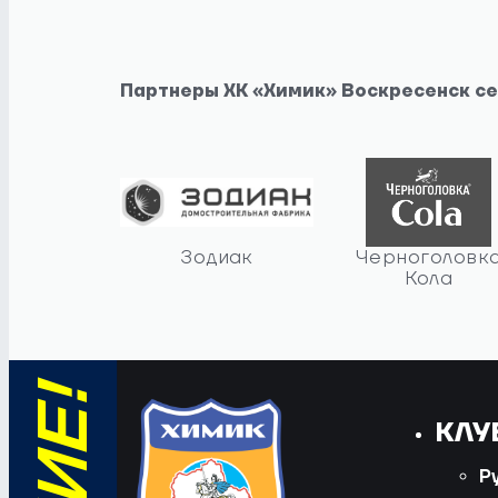
Партнеры ХК «Химик» Воскресенск с
Зодиак
Черноголовк
Кола
КЛУ
Р