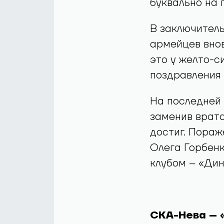
буквально на п
В заключитель
армейцев внов
это у желто-с
поздравления 
На последней 
заменив врата
достиг. Пораж
Олега Горбен
клубом – «Ди
СКА-Нева – «Хи