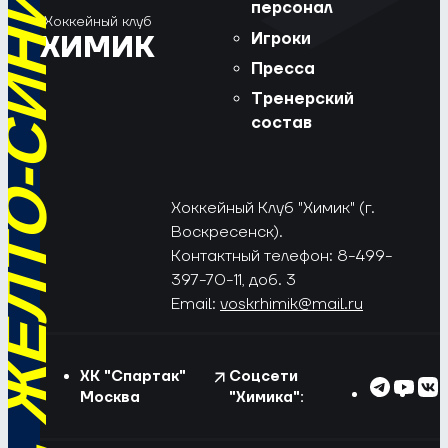
РЁД, ЖЁЛТО-СИНИЕ!
персонал
Хоккейный клуб
Игроки
ХИМИК
Пресса
Тренерский
состав
Хоккейный Клуб "Химик" (г.
Воскресенск).
Контактный телефон: 8-499-
397-70-11, доб. 3
Email:
voskrhimik@mail.ru
ХК "Спартак"
Соцсети
Москва
"Химика":