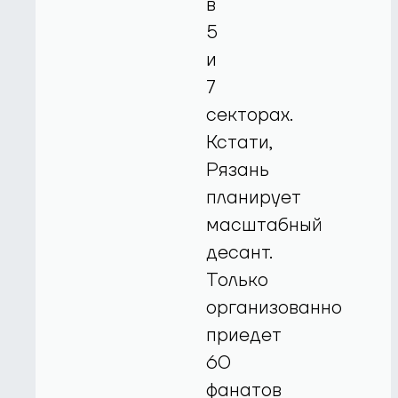
в
5
и
7
секторах.
Кстати,
Рязань
планирует
масштабный
десант.
Только
организованно
приедет
60
фанатов