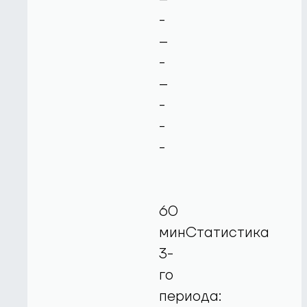
-
--
-
--
-
-
-
60
минСтатистика
3-
го
периода: