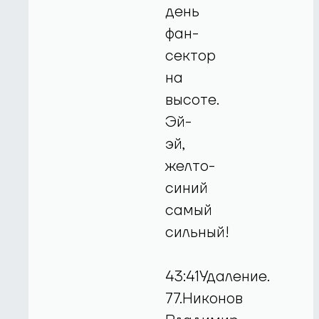
день
фан-
сектор
на
высоте.
Эй-
эй,
желто-
синий
самый
сильный!
43:41Удаление.
77.Никонов