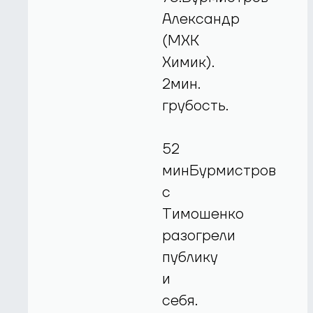
Александр
(МХК
Химик).
2мин.
грубость.
52
минБурмистров
с
Тимошенко
разогрели
публику
и
себя.