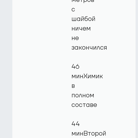
с
шайбой
ничем
не
закончился
46
минХимик
в
полном
составе
44
минВторой