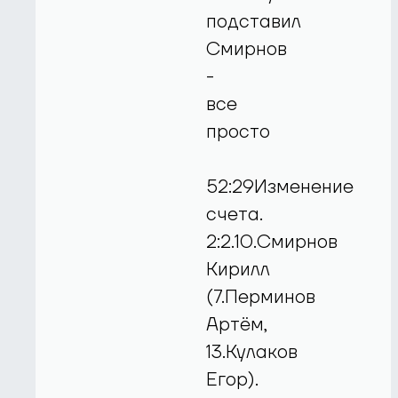
подставил
Смирнов
-
все
просто
52:29Изменение
счета.
2:2.10.Смирнов
Кирилл
(7.Перминов
Артём,
13.Кулаков
Егор).