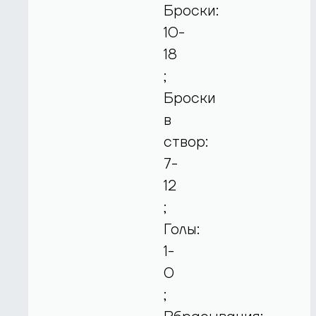
Броски:
10-
18
;
Броски
в
створ:
7-
12
;
Голы:
1-
0
;