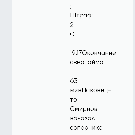
;
Штраф:
2-
0
19:17Окончание
овертайма
63
минНаконец-
то
Смирнов
наказал
соперника