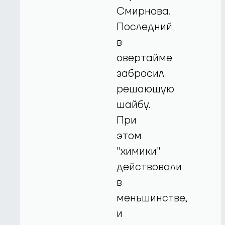
Смирнова.
Последний
в
овертайме
забросил
решающую
шайбу.
При
этом
"химики"
действовали
в
меньшинстве,
и