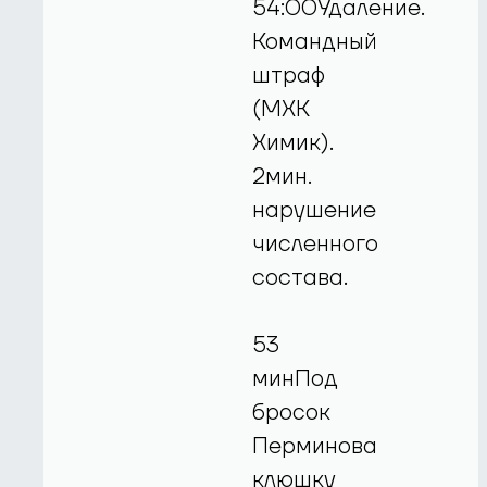
54:00Удаление.
Командный
штраф
(МХК
Химик).
2мин.
нарушение
численного
состава.
53
минПод
бросок
Перминова
клюшку