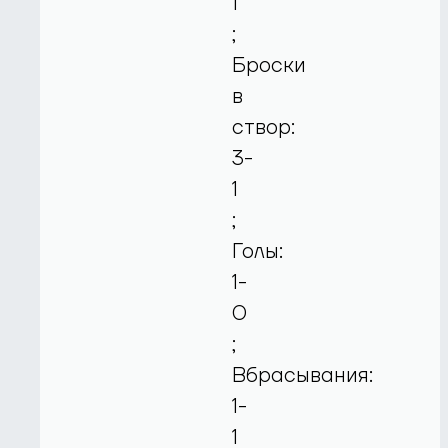
1
;
Броски
в
створ:
3-
1
;
Голы:
1-
0
;
Вбрасывания:
1-
1