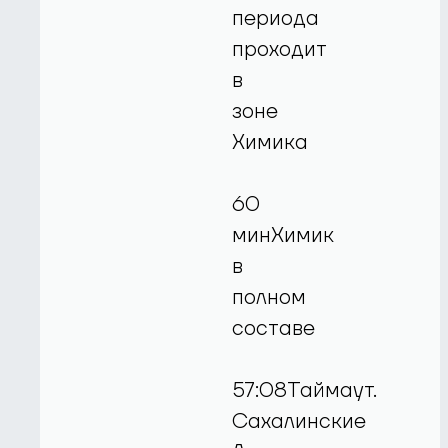
периода
проходит
в
зоне
Химика
60
минХимик
в
полном
составе
57:08Таймаут.
Сахалинские