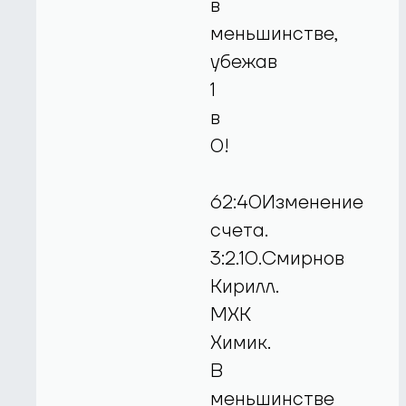
в
меньшинстве,
убежав
1
в
0!
62:40Изменение
счета.
3:2.10.Смирнов
Кирилл.
МХК
Химик.
В
меньшинстве