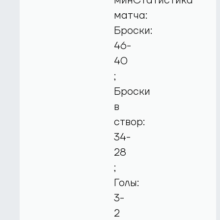
минСтатистика
матча:
Броски:
46-
40
;
Броски
в
створ:
34-
28
;
Голы:
3-
2