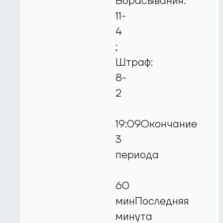
Вбрасывания:
11-
4
;
Штраф:
8-
2
19:09Окончание
3
периода
60
минПоследняя
минута