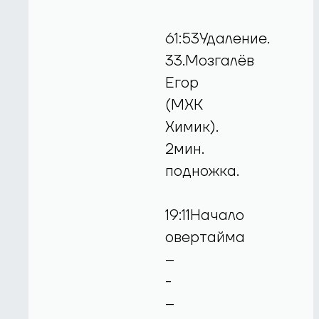
61:53Удаление.
33.Мозгалёв
Егор
(МХК
Химик).
2мин.
подножка.
19:11Начало
овертайма
--
-
--