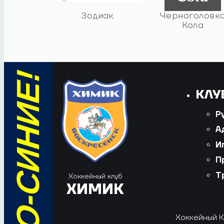
Зодиак
Черноголовк
Кола
КЛУ
Р
А
И
П
Т
Хоккейный клуб
ХИМИК
Хоккейный Кл