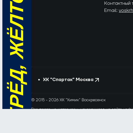
ВПЕРЁД, ЖЁЛТО-СИНИЕ!
Контактный 
Email:
voskr
ХК "Спартак" Москва
© 2015 - 2026 ХК "Химик" Воскресенск
Все права на материалы, находящиеся на сайте voshim
и новостей с сайта и сателлитных проектов допускает
Этот сайт использует файлы «cookie» с целью персона
обрабатывались, пожалуйста, ограничьте их использов