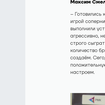
Максим Смел
– Готовились 
игрой соперни
выполнили уст
агрессивно, н
строго сыграт
количество бр
создаём. Сег
положительную
настроем.