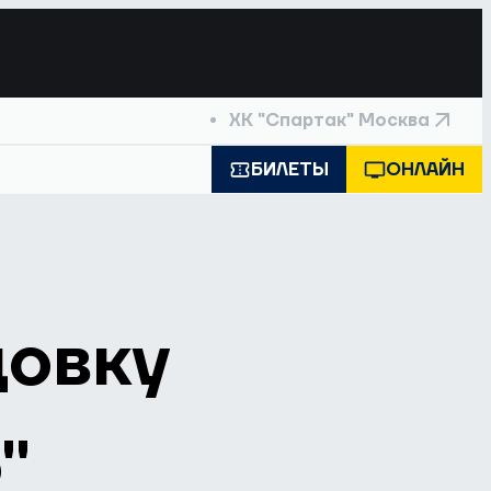
ХК "Спартак" Москва
БИЛЕТЫ
ОНЛАЙН
цовку
"