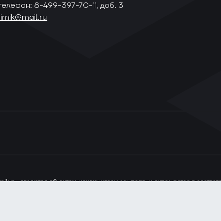
телефон: 8-499-397-70-11, доб. 3
himik@mail.ru
ik.ru, являются объектом исключительных прав, и охраняются в соотве
ся только при наличии прямой ссылки на сайт www.vhlru.ru. При испол
лизации сервисов и повышения удобства пользования веб-сайтом. Если
ание в своём браузере.