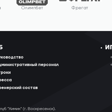
а
Олимпбет
Фрегат
Б
И
уководство
дминистративный персонал
гроки
ресса
ренерский состав
уб "Химик" (г. Воскресенск).