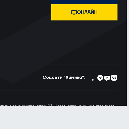
ОНЛАЙН
Соцсети "Химика":
тствии с законодательством РФ. Использование иных материалов
ьзовании материалов сайта ссылка на voshimik.ru обязательна
 Вы не хотите, чтобы Ваши пользовательские данные