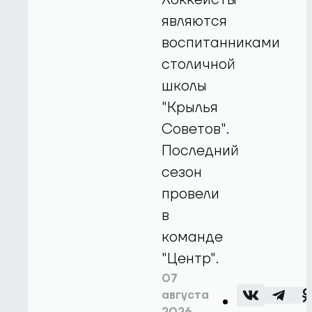
являются
воспитанниками
столичной
школы
"Крылья
Советов".
Последний
сезон
провели
в
команде
"Центр".
07
августа