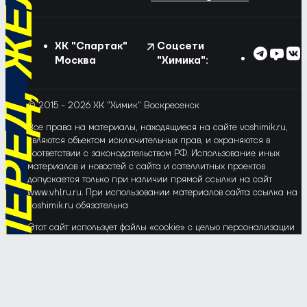
РЁД, ЖЁЛТО-СИНИЕ!
ХК "Спартак"
Соцсети
Москва
"Химика":
© 2015 - 2026 ХК "Химик" Воскресенск
Все права на материалы, находящиеся на сайте voshimik.ru,
являются объектом исключительных прав, и охраняются в
соответствии с законодательством РФ. Использование иных
материалов и новостей с сайта и сателлитных проектов
допускается только при наличии прямой ссылки на сайт
www.vhlru.ru. При использовании материалов сайта ссылка на
voshimik.ru обязательна
Этот сайт использует файлы «cookie» с целью персонализации
сервисов и повышения удобства пользования веб-сайтом. Если
Вы не хотите, чтобы Ваши пользовательские данные
обрабатывались, пожалуйста, ограничьте их использование в
своём браузере.
Соглашение об обработке и защите персональных данных