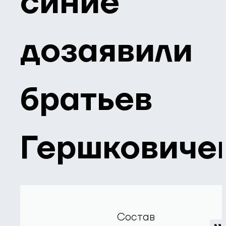
синие"
дозаявили
братьев
Гершковиче
Состав