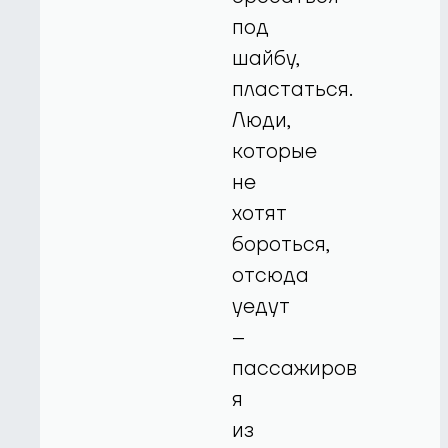
под
шайбу,
пластаться.
Люди,
которые
не
хотят
бороться,
отсюда
уедут
–
пассажиров
я
из