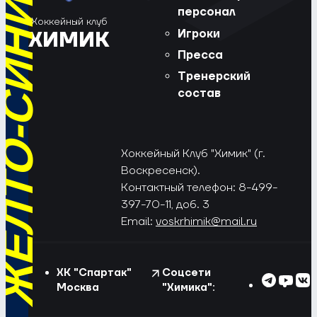
РЁД, ЖЁЛТО-СИНИЕ!
персонал
Хоккейный клуб
Игроки
ХИМИК
Пресса
Тренерский
состав
Хоккейный Клуб "Химик" (г.
Воскресенск).
Контактный телефон: 8-499-
397-70-11, доб. 3
Email:
voskrhimik@mail.ru
ХК "Спартак"
Соцсети
Москва
"Химика":