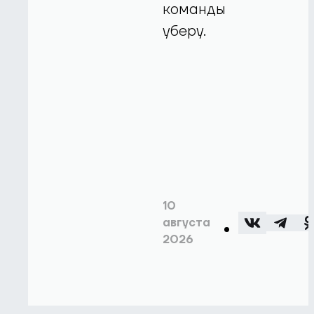
команды
уберу.
10
августа
2026