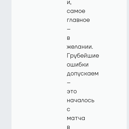
и,
самое
главное
–
в
желании.
Грубейшие
ошибки
допускаем
–
это
началось
с
матча
в