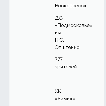
Воскресенск
ДС
«Подмосковье»
им.
Н.С.
Эпштейна
777
зрителей
ХК
«Химик»