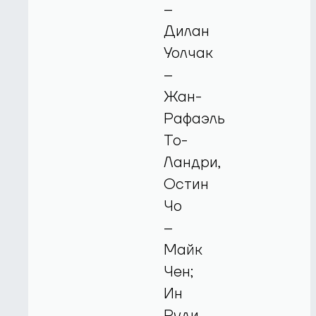
–
Дилан
Уолчак
–
Жан-
Рафаэль
То-
Ландри,
Остин
Чо
–
Майк
Чен;
Ин
Руди