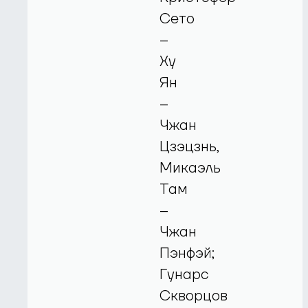
Сето
–
Ху
Ян
–
Чжан
Цзэцзнь,
Микаэль
Там
–
Чжан
Пэнфэй;
Гунарс
Скворцов