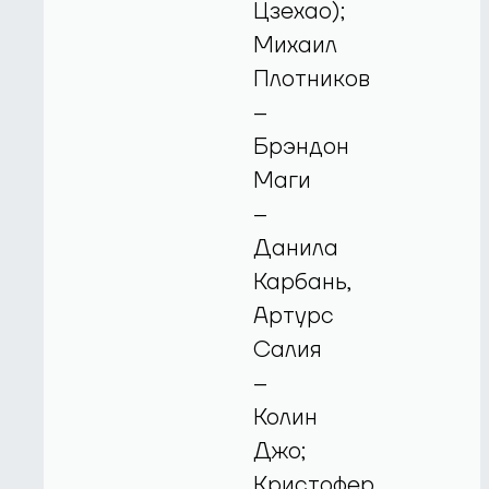
Цзехао);
Михаил
Плотников
–
Брэндон
Маги
–
Данила
Карбань,
Артурс
Салия
–
Колин
Джо;
Кристофер