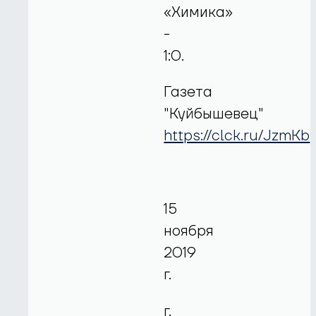
«Химика»
-
1:0.
Газета
"Куйбышевец"
https://clck.ru/JzmKb
15
ноября
2019
г.
г.