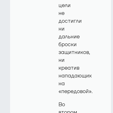
цели
не
достигли
ни
дальние
броски
защитников,
ни
креатив
нападающих
на
«передовой».
Во
втором