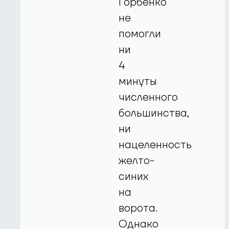
Горбенко
не
помогли
ни
4
минуты
численного
большинства,
ни
нацеленность
желто-
синих
на
ворота.
Однако