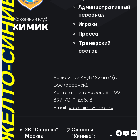
РЁД, ЖЁЛТО-СИНИЕ!
Административный
персонал
Хоккейный клуб
Игроки
ХИМИК
Пресса
Тренерский
состав
Хоккейный Клуб "Химик" (г.
Воскресенск).
Контактный телефон: 8-499-
397-70-11, доб. 3
Email:
voskrhimik@mail.ru
ХК "Спартак"
Соцсети
Москва
"Химика":