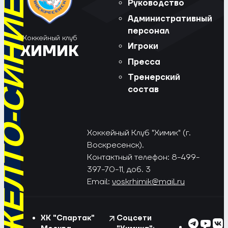
РЁД, ЖЁЛТО-СИНИЕ!
Руководство
Административный
персонал
Хоккейный клуб
Игроки
ХИМИК
Пресса
Тренерский
состав
Хоккейный Клуб "Химик" (г.
Воскресенск).
Контактный телефон: 8-499-
397-70-11, доб. 3
Email:
voskrhimik@mail.ru
ХК "Спартак"
Соцсети