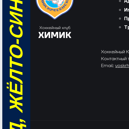
ВПЕРЁД, ЖЁЛТО-СИНИЕ!
А
И
П
Т
Хоккейный клуб
ХИМИК
Хоккейный Кл
Контактный 
Email:
voskr