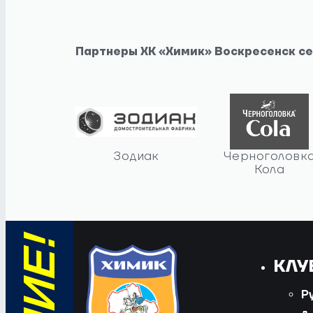
Партнеры ХК «Химик» Воскресенск с
Зодиак
Черноголовк
Кола
КЛУ
Р