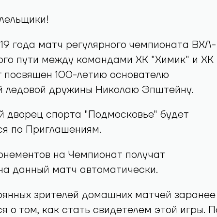
лельщики!
19 года матч регулярного чемпионата ВХЛ-
го пути между командами ХК "Химик" и ХК
т посвящен 100-летию основателю
й ледовой дружины Николаю Эпштейну.
й дворец спорта "Подмосковье" будет
ся по Приглашениям.
онементов на Чемпионат получат
на данный матч автоматически.
оянных зрителей домашних матчей заранее
я о том, как стать свидетелем этой игры. П