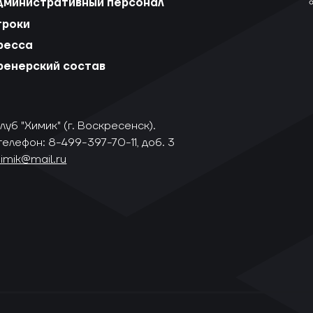
дминистративный персонал
гроки
ресса
ренерский состав
уб "Химик" (г. Воскресенск).
телефон: 8-499-397-70-11, доб. 3
himik@mail.ru