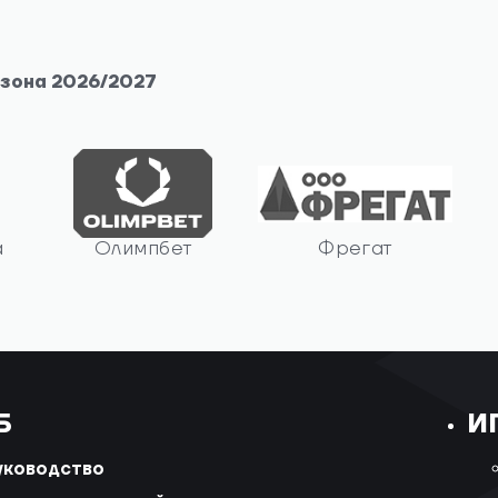
езона 2026/2027
а
Олимпбет
Фрегат
Б
И
уководство