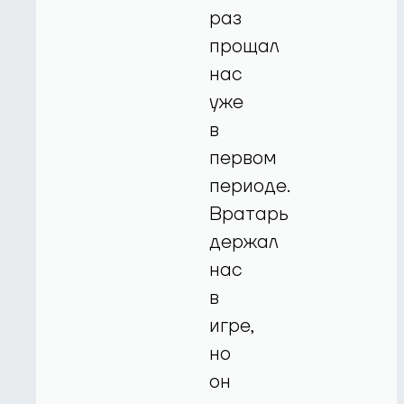
раз
прощал
нас
уже
в
первом
периоде.
Вратарь
держал
нас
в
игре,
но
он