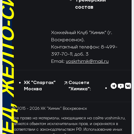
РЁД, ЖЁЛТО-СИНИЕ!
состав
Хоккейный Клуб "Химик" (г.
Воскресенск).
Контактный телефон: 8-499-
397-70-11, доб. 3
Email:
voskrhimik@mail.ru
ХК "Спартак"
Соцсети
Москва
"Химика":
© 2015 - 2026 ХК "Химик" Воскресенск
Все права на материалы, находящиеся на сайте voshimik.ru,
являются объектом исключительных прав, и охраняются в
соответствии с законодательством РФ. Использование иных