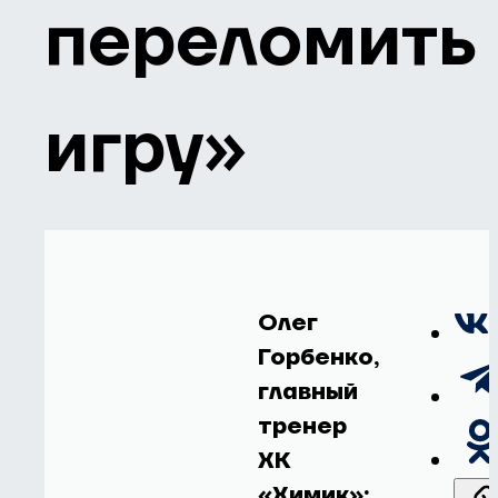
переломить
игру»
Олег
Горбенко,
главный
тренер
ХК
«Химик»: