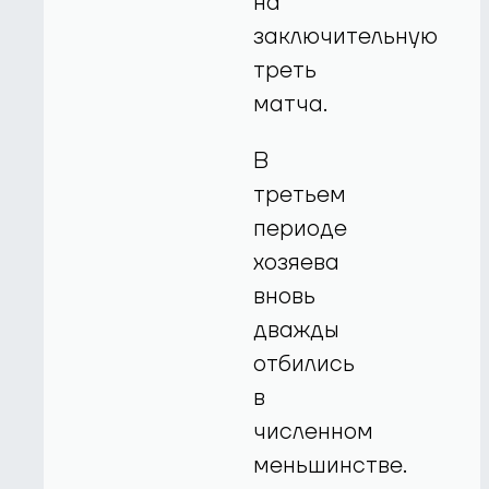
на
заключительную
треть
матча.
В
третьем
периоде
хозяева
вновь
дважды
отбились
в
численном
меньшинстве.