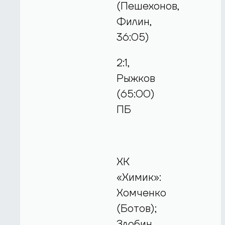
(Пешехонов,
Филин,
36:05)
2:1,
Рыжков
(65:00)
ПБ
ХК
«Химик»:
Хомченко
(Ботов);
Злобин