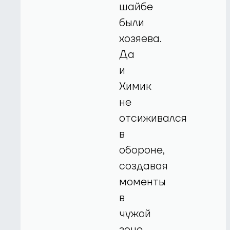
шайбе
были
хозяева.
Да
и
Химик
не
отсиживался
в
обороне,
создавая
моменты
в
чужой
зоне.