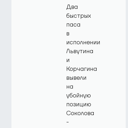
Два
быстрых
паса
в
исполнении
Львутина
и
Корчагина
вывели
на
убойную
позицию
Соколова
-