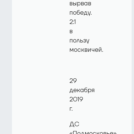
вырвав
победу.
2:1
в
пользу
москвичей.
29
декабря
2019
г.
ДС
«Подмосковье»