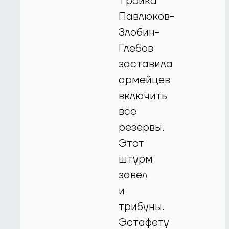
Тройка
Павлюков-
Злобин-
Глебов
заставила
армейцев
включить
все
резервы.
Этот
штурм
завел
и
трибуны.
Эстафету