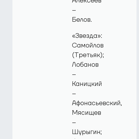
Алексеев
–
Белов.
«Звезда»:
Самойлов
(Третьяк);
Лобанов
–
Каницкий
–
Афонасьевский,
Мясищев
–
Шурыгин;