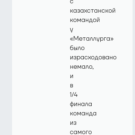
с
казахстанской
командой
у
«Металлурга»
было
израсходовано
немало,
и
в
1/4
финала
команда
из
самого