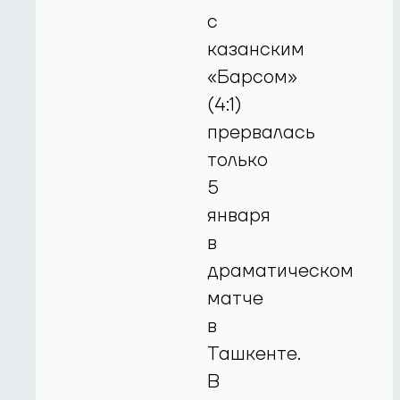
с
казанским
«Барсом»
(4:1)
прервалась
только
5
января
в
драматическом
матче
в
Ташкенте.
В