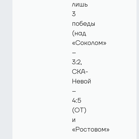
лишь
3
победы
(над
«Соколом»
–
3:2,
СКА-
Невой
–
4:5
(ОТ)
и
«Ростовом»