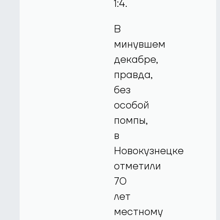
1:4.
В
минувшем
декабре,
правда,
без
особой
помпы,
в
Новокузнецке
отметили
70
лет
местному