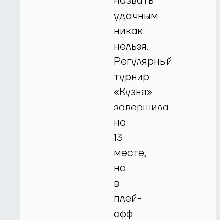
назвать
удачным
никак
нельзя.
Регулярный
турнир
«Кузня»
завершила
на
13
месте,
но
в
плей-
офф