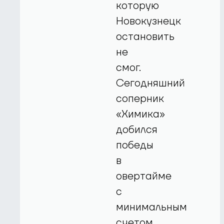
которую
Новокузнецк
остановить
не
смог.
Сегодняшний
соперник
«Химика»
добился
победы
в
овертайме
с
минимальным
счетом