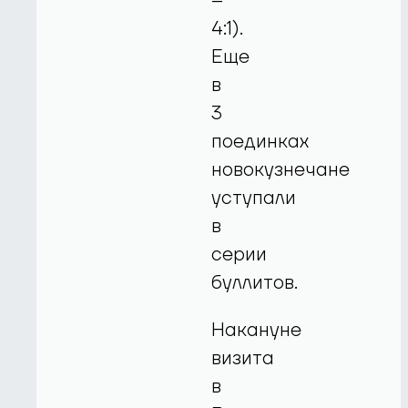
–
4:1).
Еще
в
3
поединках
новокузнечане
уступали
в
серии
буллитов.
Накануне
визита
в