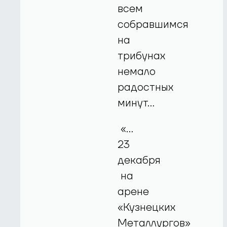
всем
собравшимся
на
трибунах
немало
радостных
минут…
«…
23
декабря
на
арене
«Кузнецких
Металлургов»