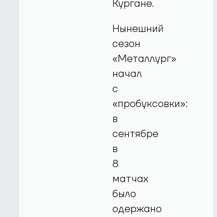
Кургане.
Нынешний
сезон
«Металлург»
начал
с
«пробуксовки»:
в
сентябре
в
8
матчах
было
одержано