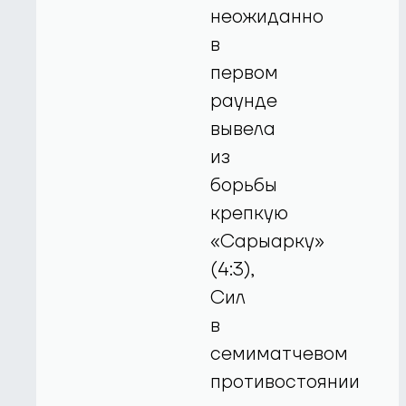
неожиданно
в
первом
раунде
вывела
из
борьбы
крепкую
«Сарыарку»
(4:3),
Сил
в
семиматчевом
противостоянии