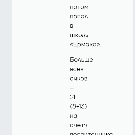
потом
попал
в
школу
«Ермака».
Больше
всех
очков
–
21
(8+13)
на
счету
воспитанника