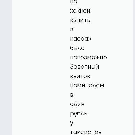
на
хоккей
купить
в
кассах
было
невозможно.
Заветный
квиток
номиналом
в
один
рубль
у
таксистов