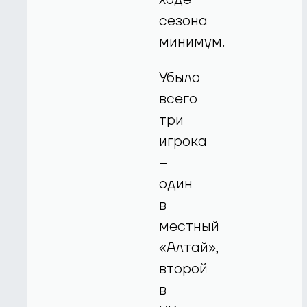
сезона
минимум.
Убыло
всего
три
игрока
–
один
в
местный
«Алтай»,
второй
в