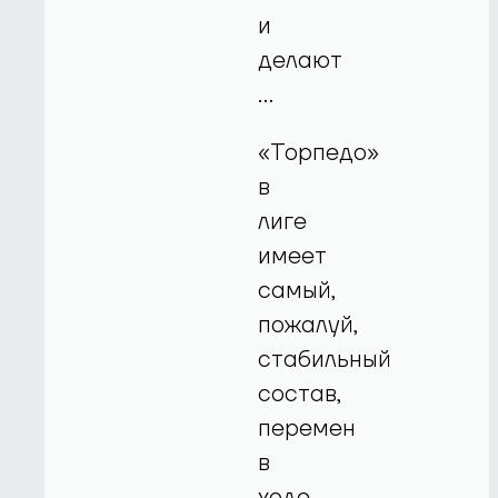
и
делают
…
«Торпедо»
в
лиге
имеет
самый,
пожалуй,
стабильный
состав,
перемен
в
ходе