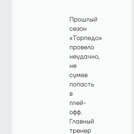
Прошлый
сезон
«Торпедо»
провело
неудачно,
не
сумев
попасть
в
плей-
офф.
Главный
тренер