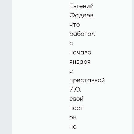
Евгений
Фадеев,
что
работал
с
начала
января
с
приставкой
И.О.
свой
пост
он
не