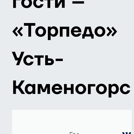
гости –
«Торпедо»
Усть-
Каменогорс