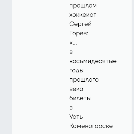
прошлом
хоккеист
Сергей
Горев:
«…
в
восьмидесятые
годы
прошлого
века
билеты
в
Усть-
Каменогорске