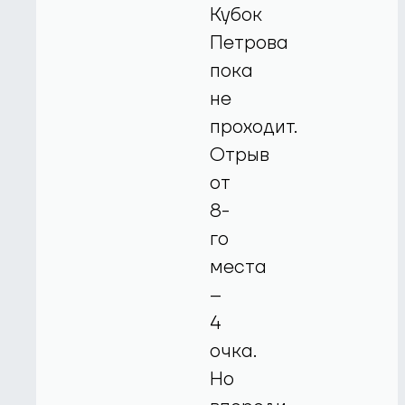
Кубок
Петрова
пока
не
проходит.
Отрыв
от
8-
го
места
–
4
очка.
Но