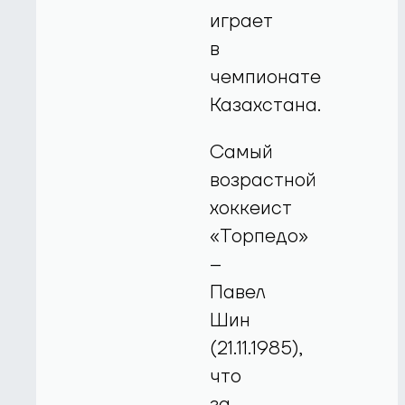
играет
в
чемпионате
Казахстана.
Самый
возрастной
хоккеист
«Торпедо»
–
Павел
Шин
(21.11.1985),
что
за