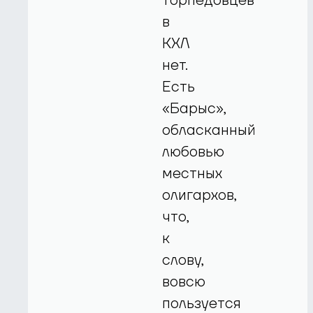
торпедовцев
в
КХЛ
нет.
Есть
«Барыс»,
обласканный
любовью
местных
олигархов,
что,
к
слову,
вовсю
пользуется