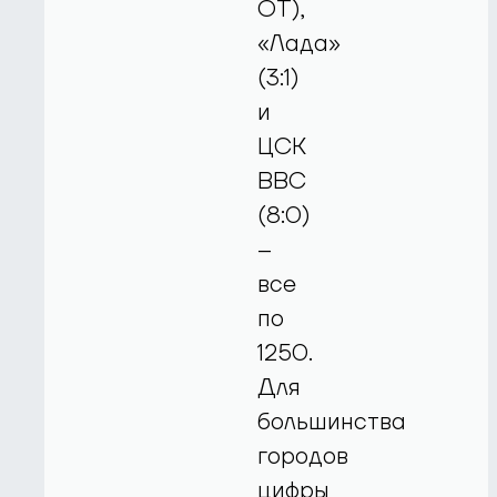
ОТ),
«Лада»
(3:1)
и
ЦСК
ВВС
(8:0)
–
все
по
1250.
Для
большинства
городов
цифры