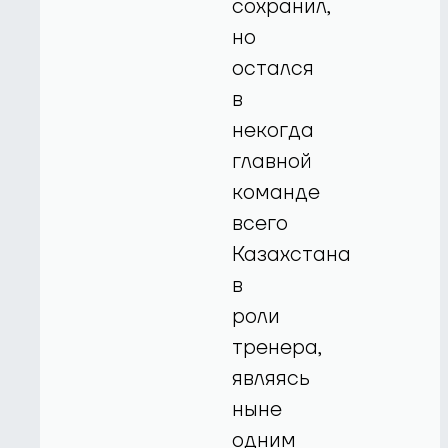
сохранил,
но
остался
в
некогда
главной
команде
всего
Казахстана
в
роли
тренера,
являясь
ныне
одним