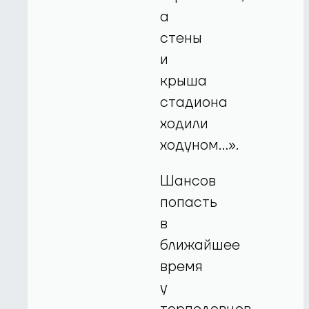
а
стены
и
крыша
стадиона
ходили
ходуном…».
Шансов
попасть
в
ближайшее
время
у