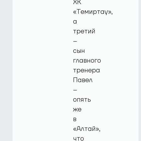
ХК
«Темиртау»,
а
третий
–
сын
главного
тренера
Павел
–
опять
же
в
«Алтай»,
что