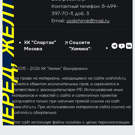
РЁД, ЖЁЛТО-СИНИЕ!
Контактный телефон: 8-499-
397-70-11, доб. 3
Email:
voskrhimik@mail.ru
ХК "Спартак"
Соцсети
Москва
"Химика":
© 2015 - 2026 ХК "Химик" Воскресенск
Все права на материалы, находящиеся на сайте voshimik.ru,
являются объектом исключительных прав, и охраняются в
соответствии с законодательством РФ. Использование иных
материалов и новостей с сайта и сателлитных проектов
допускается только при наличии прямой ссылки на сайт
www.vhlru.ru. При использовании материалов сайта ссылка на
voshimik.ru обязательна
Этот сайт использует файлы «cookie» с целью персонализации
сервисов и повышения удобства пользования веб-сайтом. Если
Вы не хотите, чтобы Ваши пользовательские данные