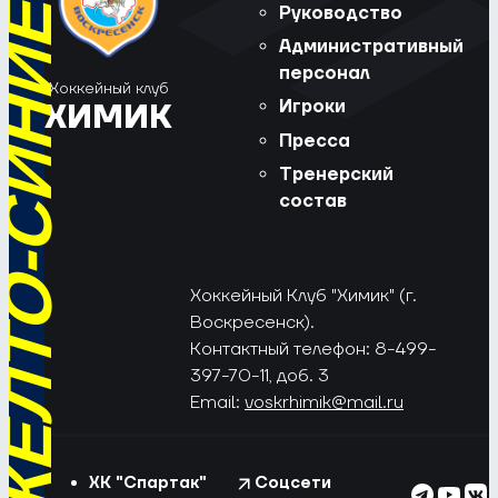
РЁД, ЖЁЛТО-СИНИЕ!
Руководство
Административный
персонал
Хоккейный клуб
Игроки
ХИМИК
Пресса
Тренерский
состав
Хоккейный Клуб "Химик" (г.
Воскресенск).
Контактный телефон: 8-499-
397-70-11, доб. 3
Email:
voskrhimik@mail.ru
ХК "Спартак"
Соцсети