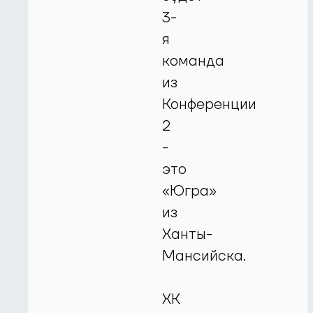
3-
я
команда
из
Конференции
2
-
это
«Югра»
из
Ханты-
Мансийска.
ХК