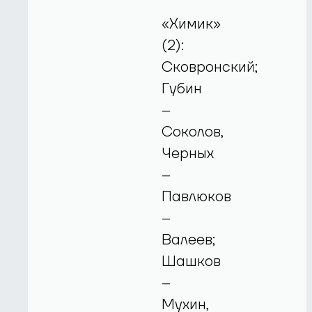
«Химик»
(2):
Сковронский;
Губин
–
Соколов,
Черных
–
Павлюков
–
Валеев;
Шашков
–
Мухин,