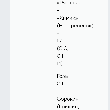
«Рязань»
-
«Химик»
(Воскресенск)
-
1:2
(0:0,
0:1
1:1)
Голы:
0:1
–
Сорокин
(Гришин,