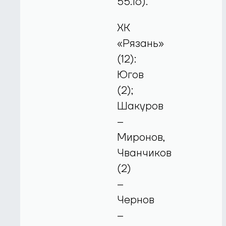
55.16).
ХК
«Рязань»
(12):
Югов
(2);
Шакуров
–
Миронов,
Чванчиков
(2)
–
Чернов
–