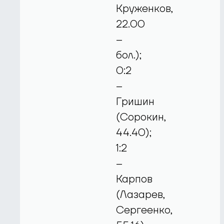
Круженков,
22.00
–
бол.);
0:2
–
Гришин
(Сорокин,
44.40);
1:2
–
Карпов
(Лазарев,
Сергеенко,