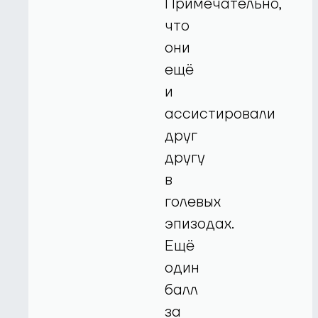
Примечательно,
что
они
ещё
и
ассистировали
друг
другу
в
голевых
эпизодах.
Ещё
один
балл
за