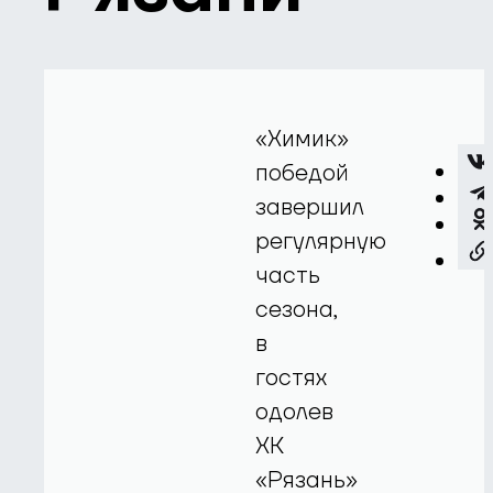
«Химик»
победой
завершил
регулярную
часть
сезона,
в
гостях
одолев
ХК
«Рязань»