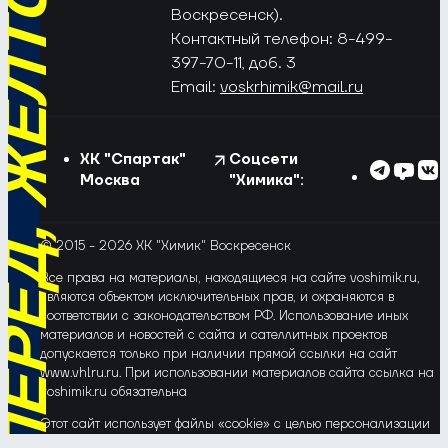
РЁД, ЖЁЛТО-СИНИЕ!
Воскресенск).
Контактный телефон: 8-499-
397-70-11, доб. 3
Email:
voskrhimik@mail.ru
ХК "Спартак"
Соцсети
Москва
"Химика":
© 2015 - 2026 ХК "Химик" Воскресенск
Все права на материалы, находящиеся на сайте voshimik.ru,
являются объектом исключительных прав, и охраняются в
соответствии с законодательством РФ. Использование иных
материалов и новостей с сайта и сателлитных проектов
допускается только при наличии прямой ссылки на сайт
www.vhlru.ru. При использовании материалов сайта ссылка на
voshimik.ru обязательна
Этот сайт использует файлы «cookie» с целью персонализации
сервисов и повышения удобства пользования веб-сайтом. Если