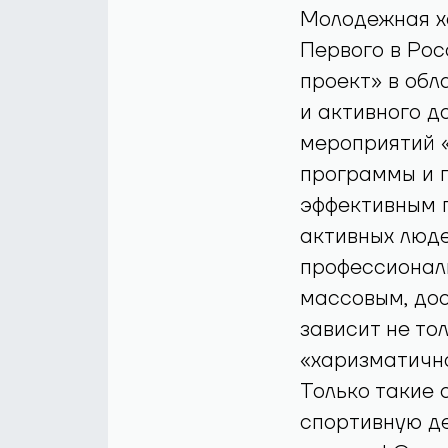
Молодежная хо
Первого в Рос
проект» в обл
и активного д
мероприятий «
программы и г
эффективным п
активных люде
профессионал
массовым, дос
зависит не то
«харизматично
Только такие 
спортивную де