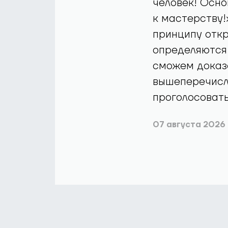
человек! Осн
к мастерству!
принципу откр
определяются
сможем доказа
вышеперечисле
проголосоват
07 августа 2026