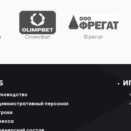
а
Олимпбет
Фрегат
Б
И
уководство
дминистративный персонал
гроки
ресса
ренерский состав