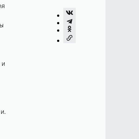
ля
ры
 и
и.