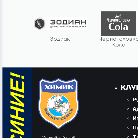
Зодиак
Черноголовк
Кола
КЛУ
Р
А
И
П
Т
Хоккейный клуб