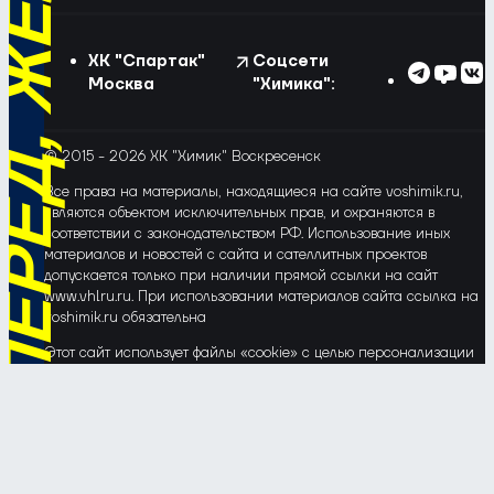
ХК "Спартак"
Соцсети
Москва
"Химика":
© 2015 - 2026 ХК "Химик" Воскресенск
Все права на материалы, находящиеся на сайте voshimik.ru,
являются объектом исключительных прав, и охраняются в
соответствии с законодательством РФ. Использование иных
материалов и новостей с сайта и сателлитных проектов
допускается только при наличии прямой ссылки на сайт
www.vhlru.ru. При использовании материалов сайта ссылка на
voshimik.ru обязательна
Этот сайт использует файлы «cookie» с целью персонализации
сервисов и повышения удобства пользования веб-сайтом. Если
Вы не хотите, чтобы Ваши пользовательские данные
обрабатывались, пожалуйста, ограничьте их использование в
своём браузере.
Соглашение об обработке и защите персональных данных