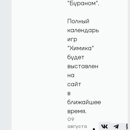
"Бураном".
Полный
календарь
игр
"Химика"
будет
выставлен
на
сайт
в
ближайшее
время.
09
августа