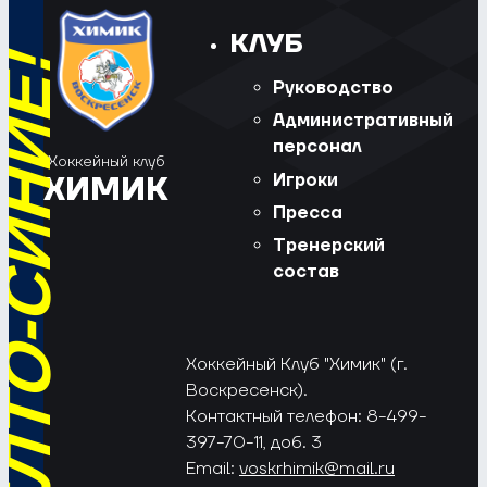
КЛУБ
РЁД, ЖЁЛТО-СИНИЕ!
Руководство
Административный
персонал
Хоккейный клуб
Игроки
ХИМИК
Пресса
Тренерский
состав
Хоккейный Клуб "Химик" (г.
Воскресенск).
Контактный телефон: 8-499-
397-70-11, доб. 3
Email:
voskrhimik@mail.ru