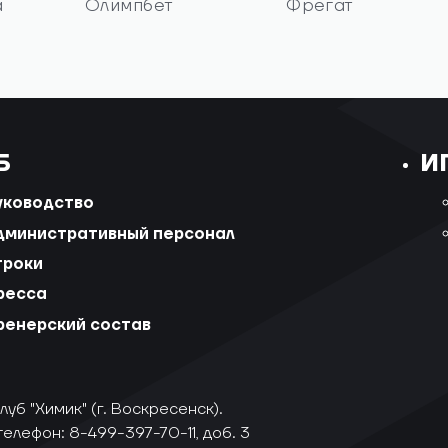
а
Олимпбет
Фрегат
Б
И
уководство
дминистративный персонал
гроки
ресса
ренерский состав
уб "Химик" (г. Воскресенск).
телефон: 8-499-397-70-11, доб. 3