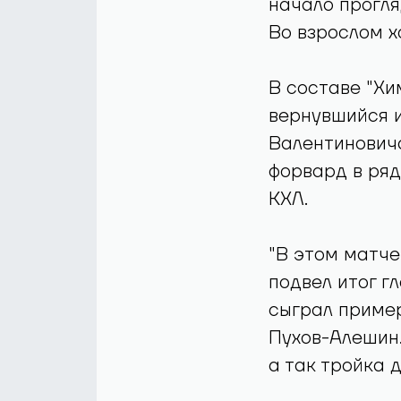
начало прогля
Во взрослом х
В составе "Хи
вернувшийся и
Валентиновича
форвард в ряд
КХЛ.
"В этом матче
подвел итог г
сыграл пример
Пухов-Алешин.
а так тройка 