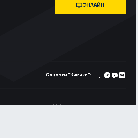
ОНЛАЙН
Соцсети "Химика":
тствии с законодательством РФ. Использование иных материалов
ьзовании материалов сайта ссылка на voshimik.ru обязательна
 Вы не хотите, чтобы Ваши пользовательские данные