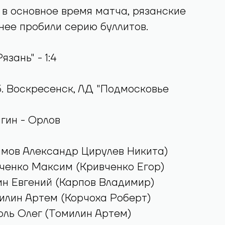
в основное время матча, рязанские
нее пробили серию буллитов.
язань" - 1:4
5. Воскресенск, ЛД "Подмосковье
гин - Орлов
знамов Александр Цирулев Никита)
итченко Максим (Кривченко Егор)
ызин Евгений (Карпов Владимир)
омилин Артем (Корчоха Роберт)
сюль Олег (Томилин Артем)