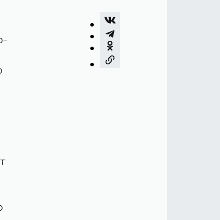
о-
р
т
о