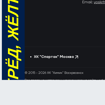
ВПЕРЁД, ЖЁЛТО-СИНИЕ!
Email:
voskr
ХК "Спартак" Москва
© 2015 - 2026 ХК "Химик" Воскресенск
Все права на материалы, находящиеся на сайте voshim
и новостей с сайта и сателлитных проектов допускает
Этот сайт использует файлы «cookie» с целью персона
обрабатывались, пожалуйста, ограничьте их использов
Соглашение об обработке и защите персональных да