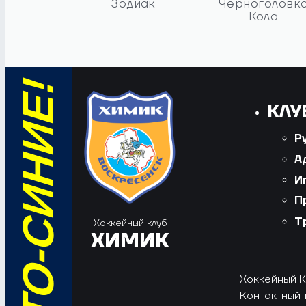
Зодиак
Черноголовк
Кола
КЛУ
Р
А
И
П
Т
Хоккейный клуб
ХИМИК
Хоккейный Кл
Контактный 