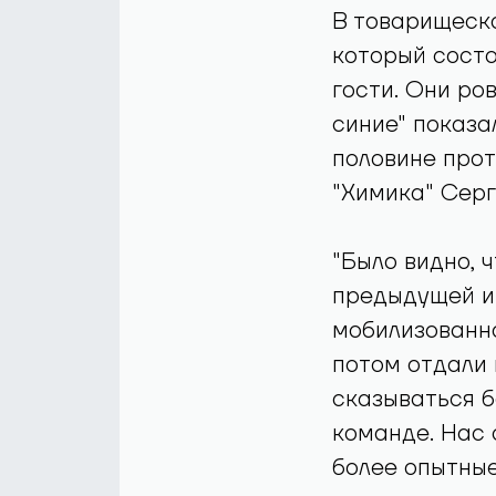
В товарищеско
который состо
гости. Они ров
синие" показа
половине прот
"Химика" Серг
"Было видно, 
предыдущей иг
мобилизованно
потом отдали 
сказываться 
команде. Нас 
более опытные