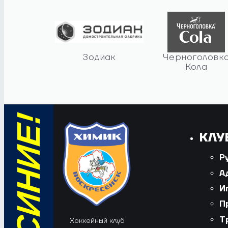
Зодиак
Черноголовк
Кола
КЛУ
Р
А
И
П
Т
Хоккейный клуб