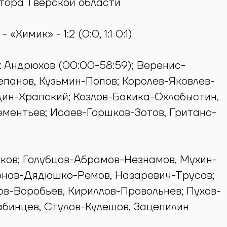
тора Тверской области
«Химик» - 1:2 (0:0, 1:1 0:1)
 Андрюхов (00:00-58:59); Веренис-
панов, Кузьмин-Попов; Королев-Яковлев-
ин-Храпский; Козлов-Бакика-Охлобыстин,
ментьев; Исаев-Горшков-Зотов, Гританс-
ков; Голубцов-Абрамов-Незнамов, Мухин-
рнов-Дядюшко-Ремов, Назаревич-Трусов;
в-Воробьев, Кириллов-Провольнев; Пухов-
бинцев, Стулов-Кулешов, Зацепилин