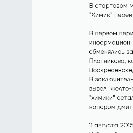
В стартовом м
"Химик" переи
В первом пери
информационн
обменялись з
Плотникова, к
Воскресенске,
В заключител
вывел "желто-
"химики" оста
напором дмитр
11 августа 201