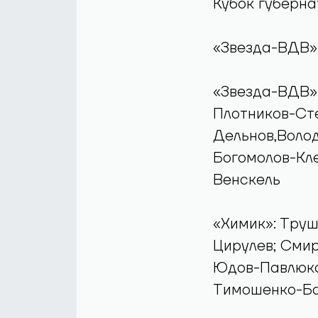
Кубок губерна
«Звезда-ВДВ» - 
«Звезда-ВДВ»:
Плотников-Сте
Дельнов,Волод
Богомолов-Кле
Венскель
«Химик»: Труш
Цирулев; Сми
Юдов-Павлюко
Тимошенко-Ба