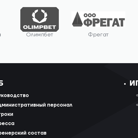
а
Олимпбет
Фрегат
Б
И
уководство
дминистративный персонал
гроки
ресса
ренерский состав