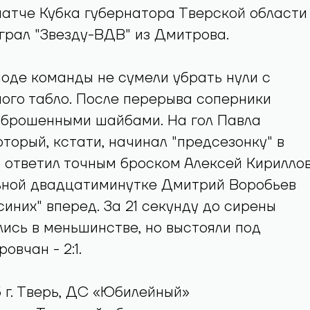
атче Кубка губернатора Тверской области
грал "Звезду-ВДВ" из Дмитрова.
оде команды не сумели убрать нули с
ого табло. После перерыва соперники
аброшенными шайбами. На гол Павла
оторый, кстати, начинал "предсезонку" в
 ответил точным броском Алексей Кириллов
ьной двадцатиминутке Дмитрий Воробьев
синих" вперед. За 21 секунду до сирены
лись в меньшинстве, но выстояли под
овчан - 2:1.
5 г. Тверь, ДС «Юбилейный»