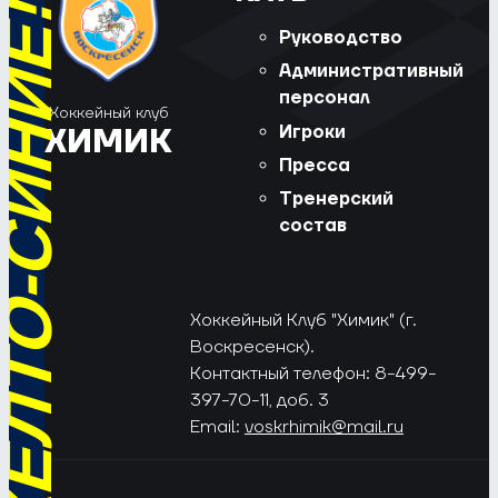
РЁД, ЖЁЛТО-СИНИЕ!
Руководство
Административный
персонал
Хоккейный клуб
Игроки
ХИМИК
Пресса
Тренерский
состав
Хоккейный Клуб "Химик" (г.
Воскресенск).
Контактный телефон: 8-499-
397-70-11, доб. 3
Email:
voskrhimik@mail.ru