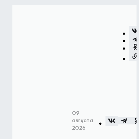
Команда
1
ХИМИК
2
ДИЗЕЛЬ
3
СОКОЛ
4
ЗВЕЗДА-ВДВ
5
ТХК
09
августа
2026