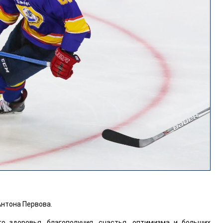
нтона Первова.
 здоровья, благополучия, счастья, оптимизма и больших