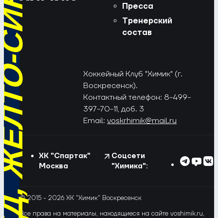
РЁД, ЖЁЛТО-СИНИЕ!
Пресса
Тренерский
состав
Хоккейный Клуб "Химик" (г.
Воскресенск).
Контактный телефон: 8-499-
397-70-11, доб. 3
Email:
voskrhimik@mail.ru
ХК "Спартак"
Соцсети
Москва
"Химика":
© 2015 - 2026 ХК "Химик" Воскресенск
Все права на материалы, находящиеся на сайте voshimik.ru,