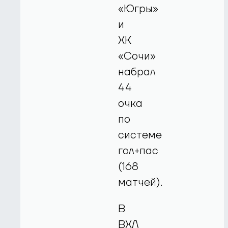
«Югры»
и
ХК
«Сочи»
набрал
44
очка
по
системе
гол+пас
(168
матчей).
В
ВХЛ