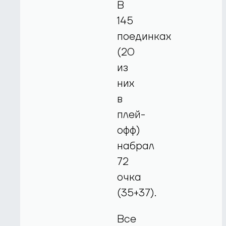
В
145
поединках
(20
из
них
в
плей-
офф)
набрал
72
очка
(35+37).
Все