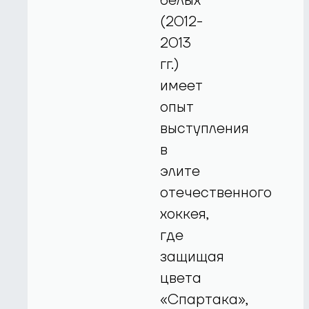
белых
(2012-
2013
гг.)
имеет
опыт
выступления
в
элите
отечественного
хоккея,
где
защищая
цвета
«Спартака»,