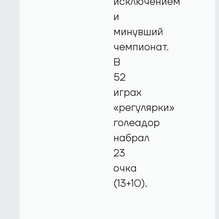
исключением
и
минувший
чемпионат.
В
52
играх
«регулярки»
голеадор
набрал
23
очка
(13+10).