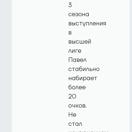
3
сезона
выступления
в
высшей
лиге
Павел
стабильно
набирает
более
20
очков.
Не
стал