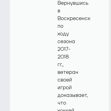
Вернувшись
в
Воскресенск
по
ходу
сезона
2017-
2018
гг.,
ветеран
своей
игрой
доказывает,
что
хоккей