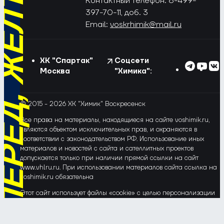
РЁД, ЖЁЛТО-СИНИЕ!
Контактный телефон: 8-499-
397-70-11, доб. 3
Email:
voskrhimik@mail.ru
ХК "Спартак"
Соцсети
Москва
"Химика":
© 2015 - 2026 ХК "Химик" Воскресенск
Все права на материалы, находящиеся на сайте voshimik.ru,
являются объектом исключительных прав, и охраняются в
соответствии с законодательством РФ. Использование иных
материалов и новостей с сайта и сателлитных проектов
допускается только при наличии прямой ссылки на сайт
www.vhlru.ru. При использовании материалов сайта ссылка на
voshimik.ru обязательна
Этот сайт использует файлы «cookie» с целью персонализации
сервисов и повышения удобства пользования веб-сайтом. Если
Вы не хотите, чтобы Ваши пользовательские данные
обрабатывались, пожалуйста, ограничьте их использование в