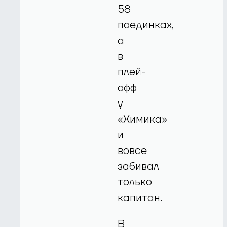
58
поединках,
а
в
плей-
офф
у
«Химика»
и
вовсе
забивал
только
капитан.
В