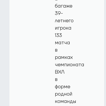
багаже
39-
летнего
игрока
133
матча
в
рамках
чемпионата
ВХЛ
в
форме
родной
команды