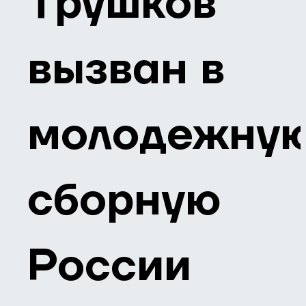
Трушков
вызван в
молодежну
сборную
России