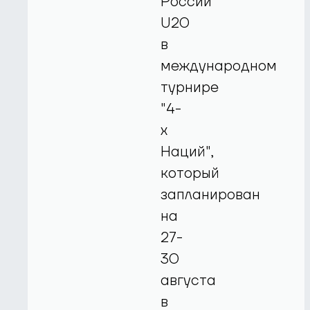
России
U20
в
международном
турнире
"4-
х
Наций",
который
запланирован
на
27-
30
августа
в