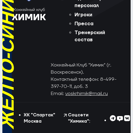
РЁД, ЖЁЛТО-СИНИЕ!
персонал
Хоккейный клуб
Игроки
ХИМИК
Пресса
Тренерский
состав
Хоккейный Клуб "Химик" (г.
Воскресенск).
Контактный телефон: 8-499-
397-70-11, доб. 3
Email:
voskrhimik@mail.ru
ХК "Спартак"
Соцсети
Москва
"Химика":