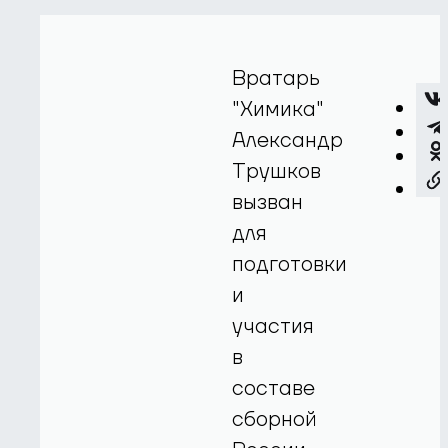
Вратарь
"Химика"
Александр
Трушков
вызван
для
подготовки
и
участия
в
составе
сборной