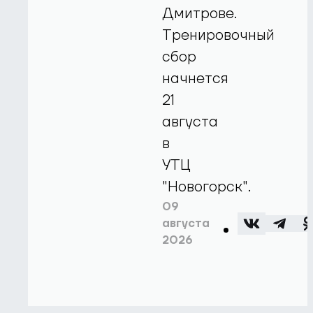
Дмитрове.
Тренировочный
сбор
начнется
21
августа
в
УТЦ
"Новогорск".
09
августа
2026