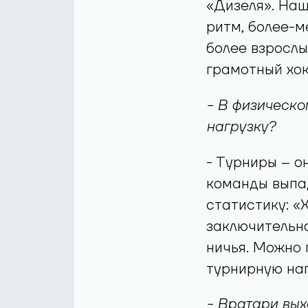
«Дизеля». Наш
ритм, более-м
более взросл
грамотный хок
- В физическ
нагрузку?
- Турниры – о
команды выпа
статистику: «
заключительно
ничья. Можно 
турнирную наг
- Вратари вых