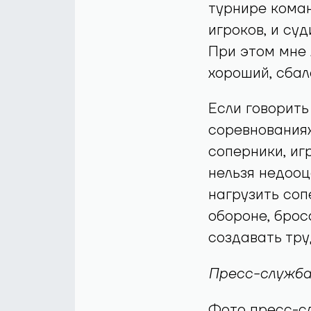
турнире кома
игроков, и су
При этом мне 
хороший, сбал
Если говорить
соревнованиях
соперники, иг
нельзя недооц
нагрузить соп
обороне, брос
создавать тру
Пресс-служба
Фото пресс-с