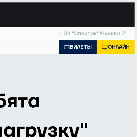
ХК "Спартак" Москва
БИЛЕТЫ
ОНЛАЙН
бята
агрузку"