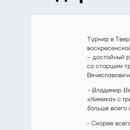
Турнир в Твер
воскресенской
– достойный р
со старшим т
Вячеславович
- Владимир Вя
«Химика» с тр
больше всего 
- Скорее всег