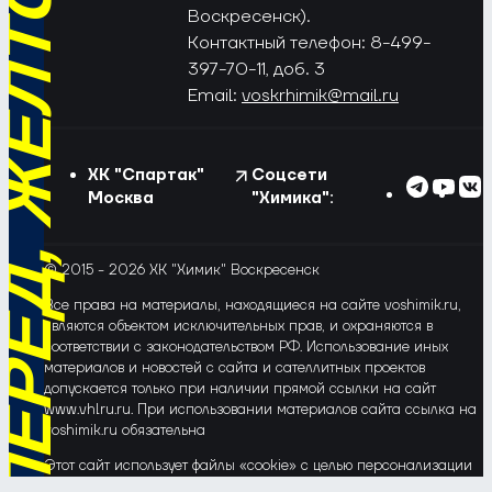
РЁД, ЖЁЛТО-СИНИЕ!
Воскресенск).
Контактный телефон: 8-499-
397-70-11, доб. 3
Email:
voskrhimik@mail.ru
ХК "Спартак"
Соцсети
Москва
"Химика":
© 2015 - 2026 ХК "Химик" Воскресенск
Все права на материалы, находящиеся на сайте voshimik.ru,
являются объектом исключительных прав, и охраняются в
соответствии с законодательством РФ. Использование иных
материалов и новостей с сайта и сателлитных проектов
допускается только при наличии прямой ссылки на сайт
www.vhlru.ru. При использовании материалов сайта ссылка на
voshimik.ru обязательна
Этот сайт использует файлы «cookie» с целью персонализации
сервисов и повышения удобства пользования веб-сайтом. Если