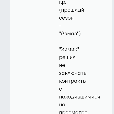
г.р.
(прошлый
сезон
-
"Алмаз").
"Химик"
решил
не
заключать
контракты
с
находившимися
на
просмотре