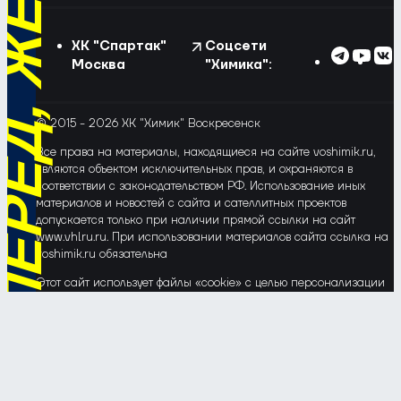
ХК "Спартак"
Соцсети
Москва
"Химика":
© 2015 - 2026 ХК "Химик" Воскресенск
Все права на материалы, находящиеся на сайте voshimik.ru,
являются объектом исключительных прав, и охраняются в
соответствии с законодательством РФ. Использование иных
материалов и новостей с сайта и сателлитных проектов
допускается только при наличии прямой ссылки на сайт
www.vhlru.ru. При использовании материалов сайта ссылка на
voshimik.ru обязательна
Этот сайт использует файлы «cookie» с целью персонализации
сервисов и повышения удобства пользования веб-сайтом. Если
Вы не хотите, чтобы Ваши пользовательские данные
обрабатывались, пожалуйста, ограничьте их использование в
своём браузере.
Соглашение об обработке и защите персональных данных