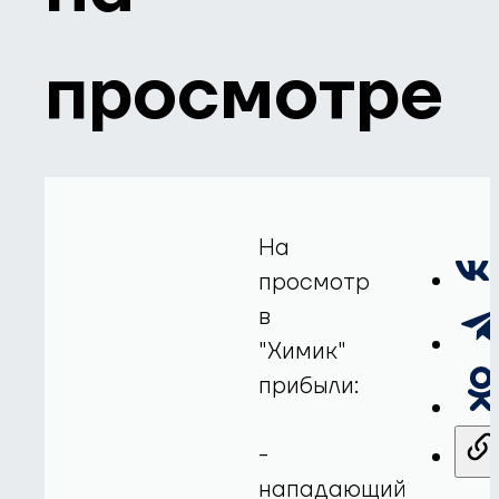
просмотре
На
просмотр
в
"Химик"
прибыли:
-
нападающий