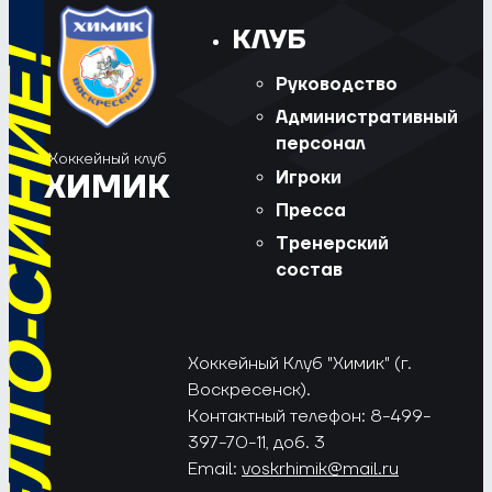
КЛУБ
РЁД, ЖЁЛТО-СИНИЕ!
Руководство
Административный
персонал
Хоккейный клуб
Игроки
ХИМИК
Пресса
Тренерский
состав
Хоккейный Клуб "Химик" (г.
Воскресенск).
Контактный телефон: 8-499-
397-70-11, доб. 3
Email:
voskrhimik@mail.ru