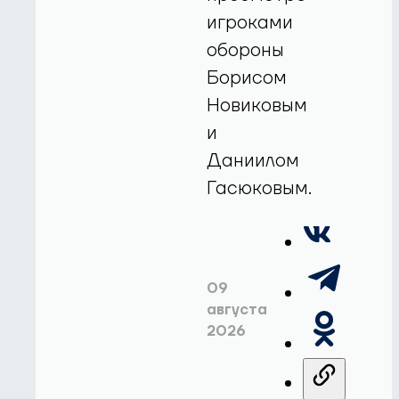
игроками
обороны
Борисом
Новиковым
и
Даниилом
Гасюковым.
09
августа
2026