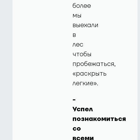
более
мы
выехали
в
лес
чтобы
пробежаться,
«раскрыть
легкие».
-
Успел
познакомиться
со
всеми