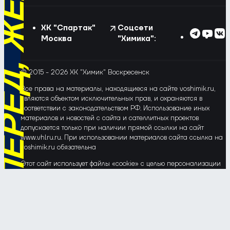
ХК "Спартак"
Соцсети
Москва
"Химика":
© 2015 - 2026 ХК "Химик" Воскресенск
Все права на материалы, находящиеся на сайте voshimik.ru,
являются объектом исключительных прав, и охраняются в
соответствии с законодательством РФ. Использование иных
материалов и новостей с сайта и сателлитных проектов
допускается только при наличии прямой ссылки на сайт
www.vhlru.ru. При использовании материалов сайта ссылка на
voshimik.ru обязательна
Этот сайт использует файлы «cookie» с целью персонализации
сервисов и повышения удобства пользования веб-сайтом. Если
Вы не хотите, чтобы Ваши пользовательские данные
обрабатывались, пожалуйста, ограничьте их использование в
своём браузере.
Соглашение об обработке и защите персональных данных