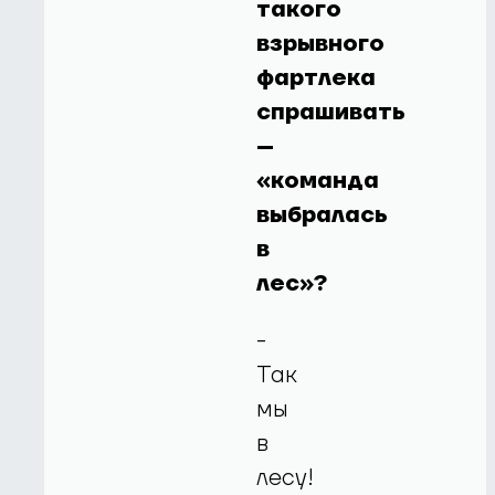
такого
взрывного
фартлека
спрашивать
–
«команда
выбралась
в
лес»?
-
Так
мы
в
лесу!