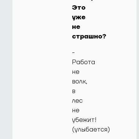
Это
уже
не
страшно?
-
Работа
не
волк,
в
лес
не
убежит!
(улыбается)