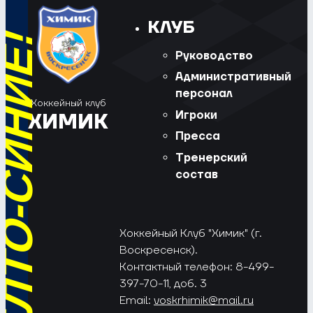
КЛУБ
РЁД, ЖЁЛТО-СИНИЕ!
Руководство
Административный
персонал
Хоккейный клуб
Игроки
ХИМИК
Пресса
Тренерский
состав
Хоккейный Клуб "Химик" (г.
Воскресенск).
Контактный телефон: 8-499-
397-70-11, доб. 3
Email:
voskrhimik@mail.ru