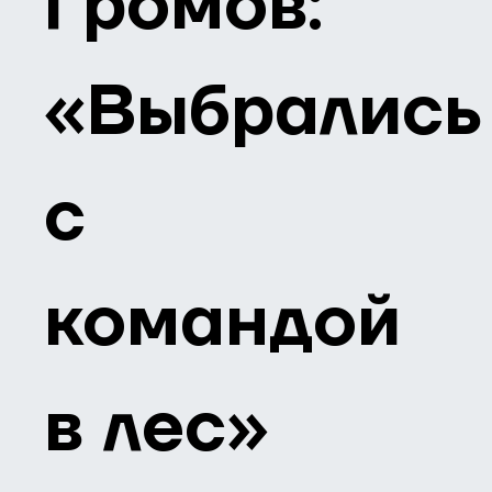
Громов:
«Выбрались
с
командой
в лес»