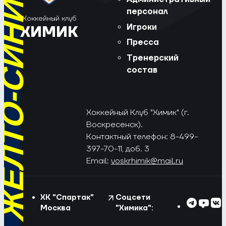
РЁД, ЖЁЛТО-СИНИЕ!
персонал
Хоккейный клуб
Игроки
ХИМИК
Пресса
Тренерский
состав
Хоккейный Клуб "Химик" (г.
Воскресенск).
Контактный телефон: 8-499-
397-70-11, доб. 3
Email:
voskrhimik@mail.ru
ХК "Спартак"
Соцсети
Москва
"Химика":