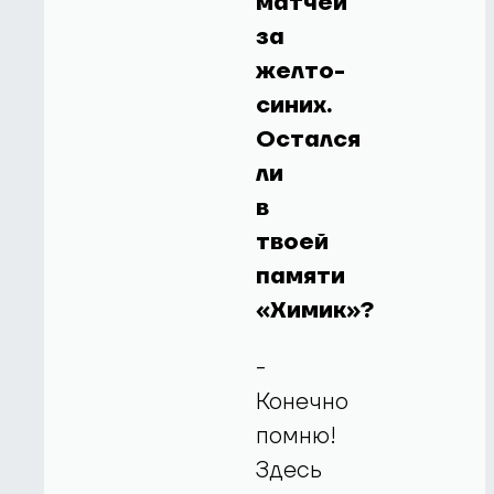
матчей
за
желто-
синих.
Остался
ли
в
твоей
памяти
«Химик»?
-
Конечно
помню!
Здесь