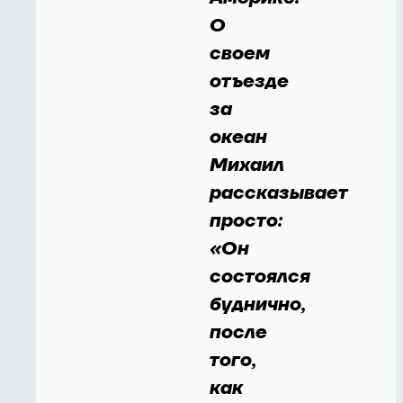
О
своем
отъезде
за
океан
Михаил
рассказывает
просто:
«Он
состоялся
буднично,
после
того,
как