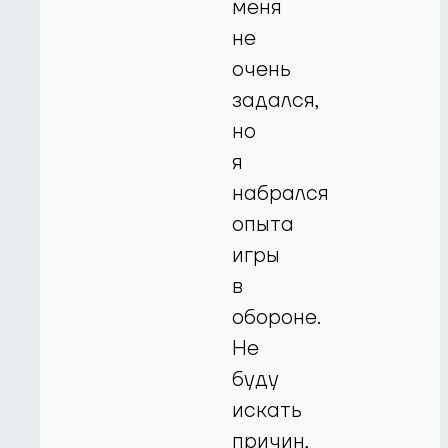
меня
не
очень
задался,
но
я
набрался
опыта
игры
в
обороне.
Не
буду
искать
причин,