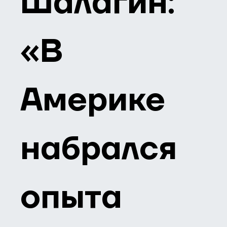
Шалагин:
«В
Америке
набрался
опыта