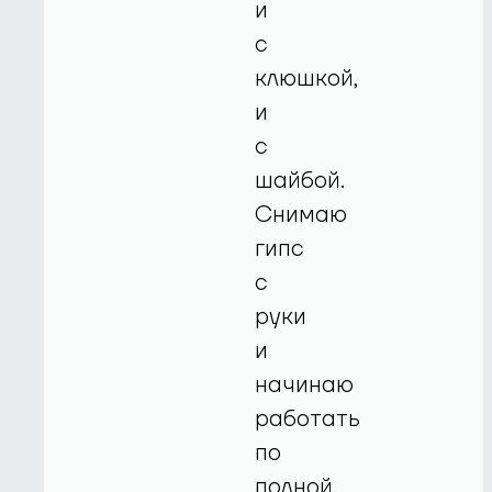
и
с
клюшкой,
и
с
шайбой.
Снимаю
гипс
с
руки
и
начинаю
работать
по
полной.