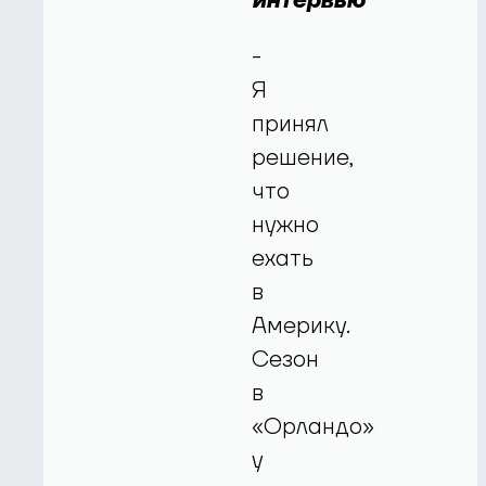
интервью
-
Я
принял
решение,
что
нужно
ехать
в
Америку.
Сезон
в
«Орландо»
у