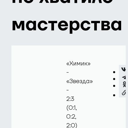
мастерства
«Химик»
-
«Звезда»
-
2:3
(0:1,
0:2,
2:0)