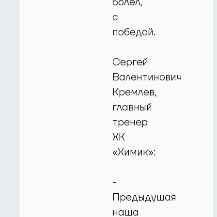
болел,
с
победой.
Сергей
Валентинович
Кремлев,
главный
тренер
ХК
«Химик»:
-
Предыдущая
наша