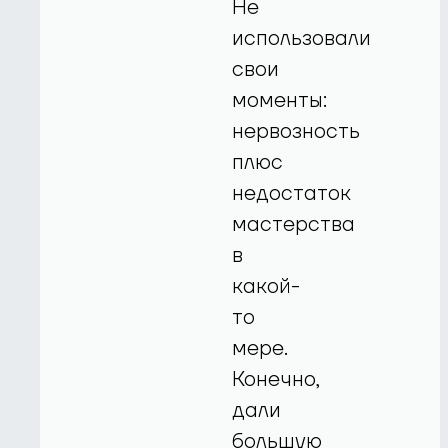
Не
использовали
свои
моменты:
нервозность
плюс
недостаток
мастерства
в
какой-
то
мере.
Конечно,
дали
большую