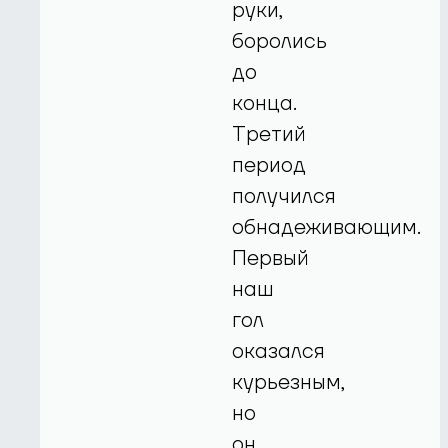
руки,
боролись
до
конца.
Третий
период
получился
обнадеживающим.
Первый
наш
гол
оказался
курьезным,
но
он