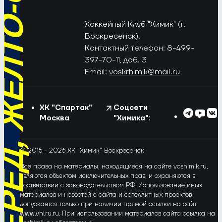
РЁД, ЖЁЛТО-СИНИЕ!
Хоккейный Клуб "Химик" (г.
Воскресенск).
Контактный телефон: 8-499-
397-70-11, доб. 3
Email:
voskrhimik@mail.ru
ХК "Спартак"
Соцсети
Москва
"Химика":
© 2015 - 2026 ХК "Химик" Воскресенск
Все права на материалы, находящиеся на сайте voshimik.ru,
являются объектом исключительных прав, и охраняются в
соответствии с законодательством РФ. Использование иных
материалов и новостей с сайта и сателлитных проектов
допускается только при наличии прямой ссылки на сайт
www.vhlru.ru. При использовании материалов сайта ссылка на