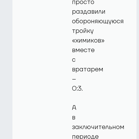
просто
раздавили
обороняющуюся
тройку
«химиков»
вместе
с
вратарем
–
0:3.
А
в
заключительном
периоде