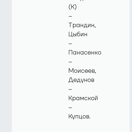
(К)
–
Трандин,
Цыбин
–
Панасенко
–
Моисеев,
Дедунов
–
Крамской
–
Купцов.