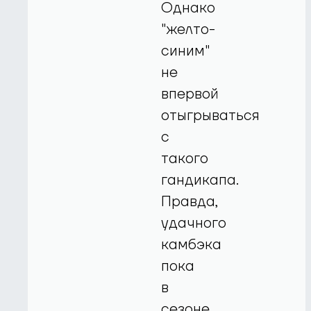
Однако
"желто-
синим"
не
впервой
отыгрываться
с
такого
гандикапа.
Правда,
удачного
камбэка
пока
в
сезоне