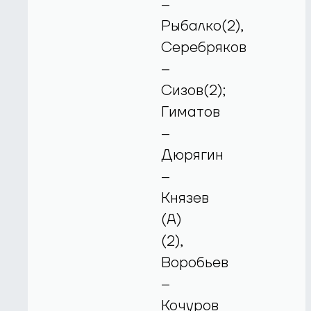
–
Рыбалко(2),
Серебряков
–
Сизов(2);
Гиматов
–
Дюрягин
–
Князев
(А)
(2),
Воробьев
–
Кочуров