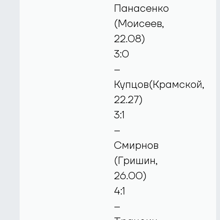
Панасенко
(Моисеев,
22.08)
3:0
–
Купцов(Крамской,
22.27)
3:1
–
Смирнов
(Гришин,
26.00)
4:1
–