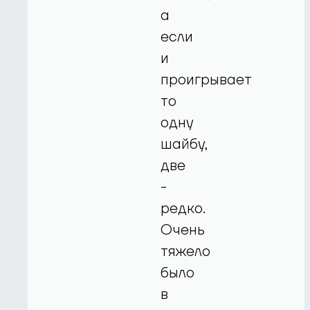
а
если
и
проигрывает
то
одну
шайбу,
две
-
редко.
Очень
тяжело
было
в