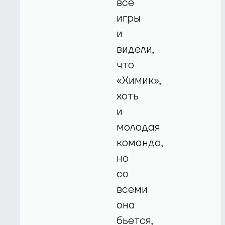
все
игры
и
видели,
что
«Химик»,
хоть
и
молодая
команда,
но
со
всеми
она
бьется,