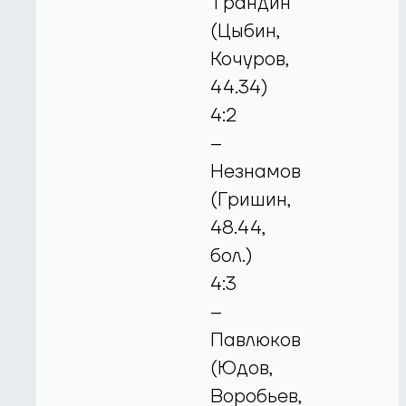
Трандин
(Цыбин,
Кочуров,
44.34)
4:2
–
Незнамов
(Гришин,
48.44,
бол.)
4:3
–
Павлюков
(Юдов,
Воробьев,