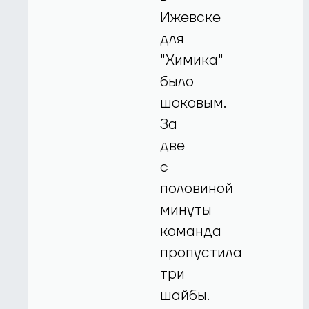
Ижевске
для
"Химика"
было
шоковым.
За
две
с
половиной
минуты
команда
пропустила
три
шайбы.