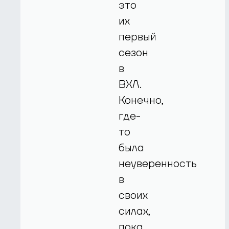
это
их
первый
сезон
в
ВХЛ.
Конечно,
где-
то
была
неуверенность
в
своих
силах,
пока