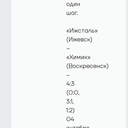
один
шаг.
«Ижсталь»
(Ижевск)
–
«Химик»
(Воскресенск)
–
4:3
(0:0,
3:1,
1:2)
04