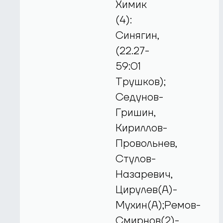
Химик
(4):
Синягин,
(22.27-
59:01
Трушков);
Седунов-
Гришин,
Кириллов-
Провольнев,
Стулов-
Назаревич,
Цирулев(А)-
Мухин(А);Ремов-
Смирнов(2)-