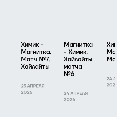
Химик -
Магнитка
Хим
Магнитка.
- Химик.
Маг
Матч №7.
Хайлайты
Ма
Хайлайты
матча
№6
24 
202
25 АПРЕЛЯ
2026
24 АПРЕЛЯ
2026