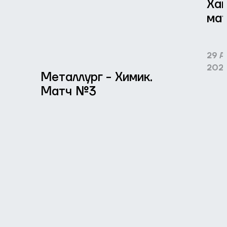
Ха
ма
29 
202
Металлург - Химик.
Матч №3