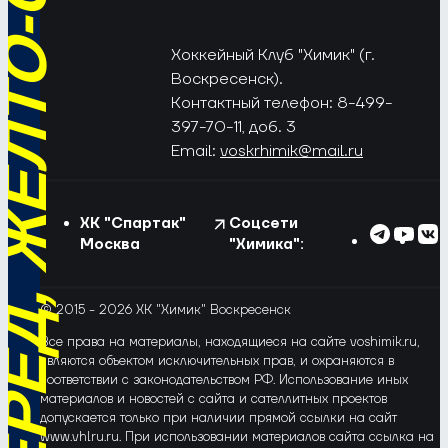
РЁД, ЖЁЛТО-СИНИЕ!
Хоккейный Клуб "Химик" (г.
Воскресенск).
Контактный телефон: 8-499-
397-70-11, доб. 3
Email:
voskrhimik@mail.ru
ХК "Спартак"
Соцсети
Москва
"Химика":
© 2015 - 2026 ХК "Химик" Воскресенск
Все права на материалы, находящиеся на сайте voshimik.ru,
являются объектом исключительных прав, и охраняются в
соответствии с законодательством РФ. Использование иных
материалов и новостей с сайта и сателлитных проектов
допускается только при наличии прямой ссылки на сайт
www.vhlru.ru. При использовании материалов сайта ссылка на