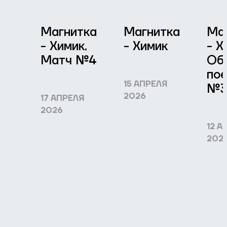
Магнитка
Магнитка
Ма
- Химик.
- Химик
- Х
Матч №4
Об
по
15 АПРЕЛЯ
№
2026
17 АПРЕЛЯ
2026
12 А
202