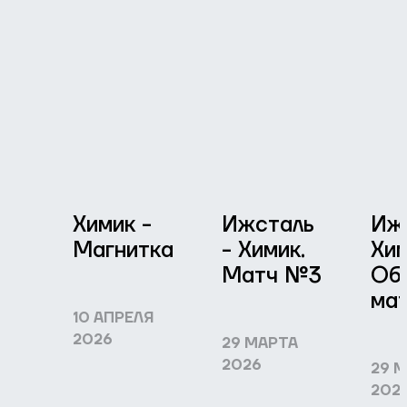
Химик -
Ижсталь
Иж
Магнитка
- Химик.
Хим
Матч №3
Об
ма
10 АПРЕЛЯ
2026
29 МАРТА
2026
29 
202