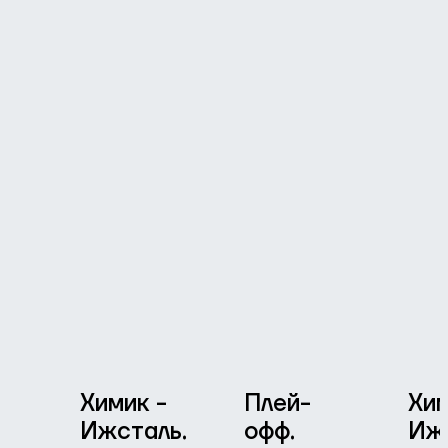
Химик -
Плей-
Хим
Ижсталь.
офф.
Иж