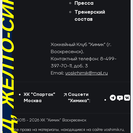
РЁД, ЖЁЛТО-СИНИЕ!
Пресса
Тренерский
состав
Хоккейный Клуб "Химик" (г.
Воскресенск).
Контактный телефон: 8-499-
397-70-11, доб. 3
Email:
voskrhimik@mail.ru
ХК "Спартак"
Соцсети
Москва
"Химика":
© 2015 - 2026 ХК "Химик" Воскресенск
Все права на материалы, находящиеся на сайте voshimik.ru,