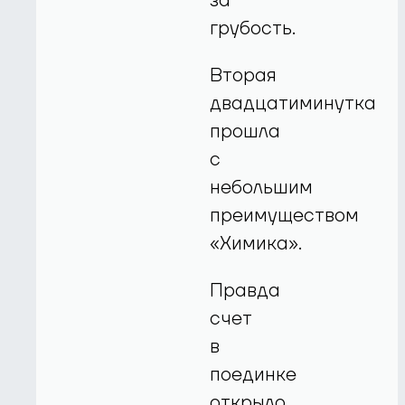
за
грубость.
Вторая
двадцатиминутка
прошла
с
небольшим
преимуществом
«Химика».
Правда
счет
в
поединке
открыло