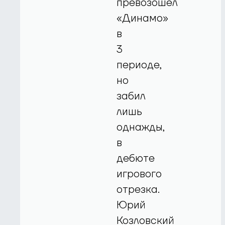
превозошел
«Динамо»
в
3
периоде,
но
забил
лишь
однажды,
в
дебюте
игрового
отрезка.
Юрий
Козловский