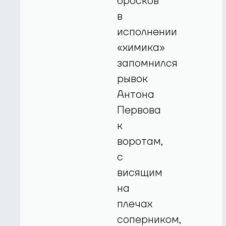
бросков
в
исполнении
«химика»
запомнился
рывок
Антона
Первова
к
воротам,
с
висящим
на
плечах
соперником,