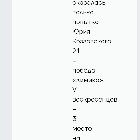
оказалась
только
попытка
Юрия
Козловского.
2:1
–
победа
«Химика».
У
воскресенцев
–
3
место
на