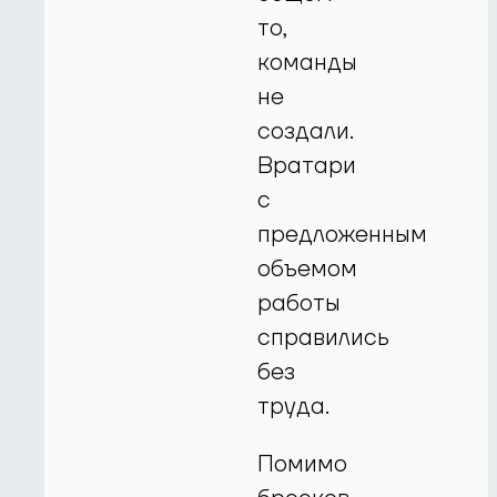
то,
команды
не
создали.
Вратари
с
предложенным
объемом
работы
справились
без
труда.
Помимо