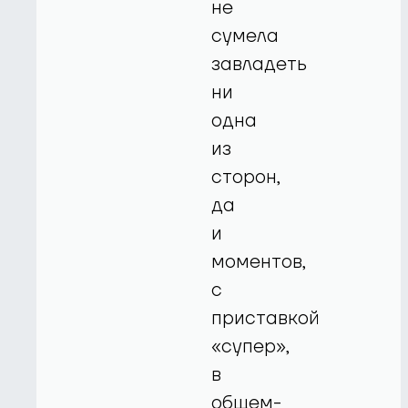
не
сумела
завладеть
ни
одна
из
сторон,
да
и
моментов,
с
приставкой
«супер»,
в
общем-