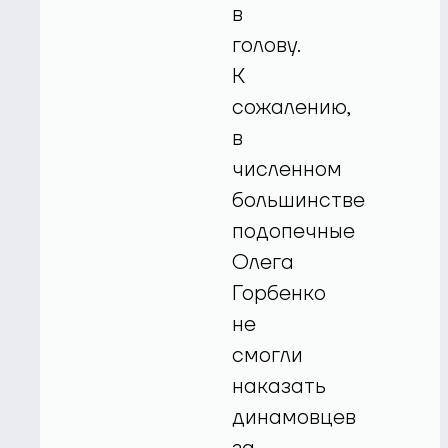
в
голову.
К
сожалению,
в
численном
большинстве
подопечные
Олега
Горбенко
не
смогли
наказать
динамовцев