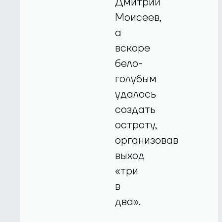
Дмитрий
Моисеев,
а
вскоре
бело-
голубым
удалось
создать
остроту,
организовав
выход
«три
в
два».