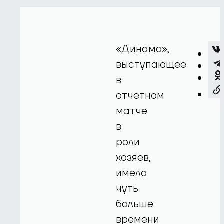
«Динамо»,
выступающее
в
отчетном
матче
в
роли
хозяев,
имело
чуть
больше
времени