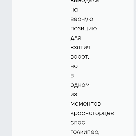
выводили
на
верную
позицию
для
взятия
ворот,
но
в
одном
из
моментов
красногорцев
спас
голкипер,