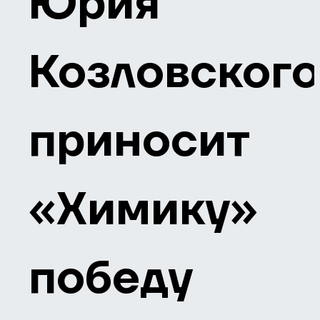
Юрия
Козловског
приносит
«Химику»
победу