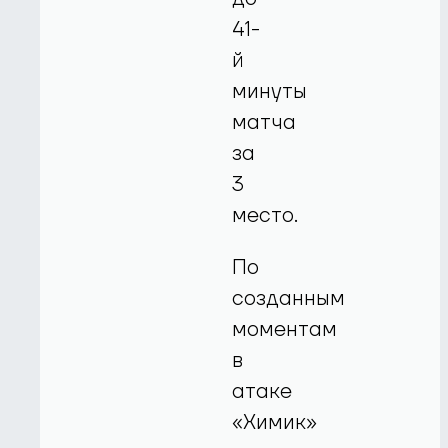
41-
й
минуты
матча
за
3
место.
По
созданным
моментам
в
атаке
«Химик»