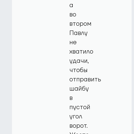
а
во
втором
Павлу
не
хватило
удачи,
чтобы
отправить
шайбу
в
пустой
угол
ворот.