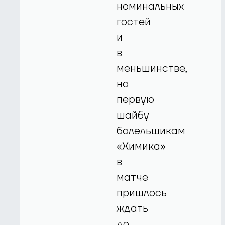
номинальных
гостей
и
в
меньшинстве,
но
первую
шайбу
болельщикам
«Химика»
в
матче
пришлось
ждать
до