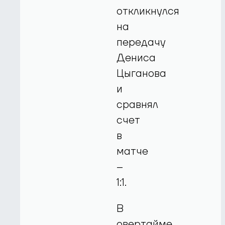
откликнулся
на
передачу
Дениса
Цыганова
и
сравнял
счет
в
матче
–
1:1.
В
овертайме