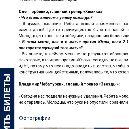
Олег Горбенко, главный тренер «Химика»
:
- Что стало ключом к успеху команды?
- Я думаю, желание. Ребята вышли заряженные, хот
самоотдачей. Где-то преимущество было на нашей ст
Молодцы, что всё-таки победили, поздравляю болельщи
- В этом матче, как и в матче против Югры, вели 2:
повторится сценарий того матча?
- Вы знаете, я сейчас меньше на результат обращаю
Некоторые, кто играл против «Югры», сегодня не вышл
идёт, потому что всех надо вводить в состав, чтобы 
конструктивными действиями, получалось то, что хотел
Владимир Чебатуркин, главный тренер «Звезды»:
- Сегодня нас подвели ненужные удаления. Ребята молод
но старались. Молодцы, что руки не опустили, сравняли
Фотографии