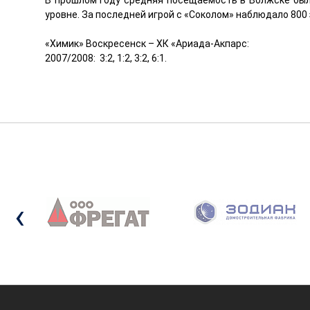
В прошлом году средняя посещаемость в Волжске был
уровне. За последней игрой с «Соколом» наблюдало 800 
«Химик» Воскресенск – ХК «Ариада-Акпарс:
2007/2008: 3:2, 1:2, 3:2, 6:1.
‹