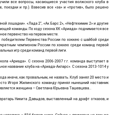
зучили все вопросы, касающиеся участия волжского клуба в
 поездки и пр.). Взвесив все «за» и «против», было решено
ной лошадки». «Лада 2″, «Ак Барс 2», «Нефтехимик 2» и другие
ающей команды. По ходу сезона ХК «Ариада» поднимается все
ное первенство на первом месте.
 победителем Первенства России по хоккею с шайбой среди
вукратным чемпионом России по хоккею среди команд первой
альных игр среди команд первой лиги.
кола «Ариада». С сезона 2006-2007 г.г. команда выступает в
ьное название клуба на «Ариада-Акпарс». С сезона 2013-1014 у
да иначе, как провальным, не назвать. Клуб занял 20 место и
место Игоря Жилинского команду принял нынешний наставник
м является женщина – Светлана Юрьевна Ташевцева…
вратарь Никита Давыдов, выставленный на драфт отказов, и