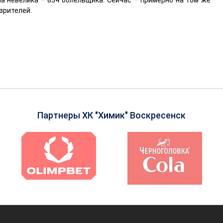
а невелика – 834 болельщика. Сейчас – примерно на том же
зрителей.
Партнеры ХК "Химик" Воскресенск