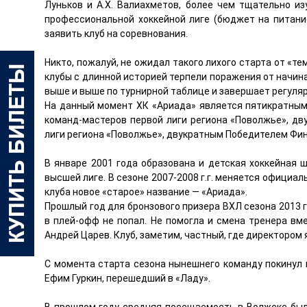
Луньков и А.Х. Валиахметов, более чем тщательно и
профессиональной хоккейной лиге (бюджет на питание,
заявить клуб на соревнования.
Никто, пожалуй, не ожидал такого лихого старта от «тем
клубы с длинной историей терпели поражения от начин
выше и выше по турнирной таблице и завершает регуляр
На данный момент ХК «Ариада» является пятикратным
команд-мастеров первой лиги региона «Поволжье», д
лиги региона «Поволжье», двукратным Победителем Фин
В январе 2001 года образована и детская хоккейная ш
высшей лиге. В сезоне 2007-2008 г.г. меняется официал
клуба новое «старое» название — «Ариада».
Прошлый год для бронзового призера ВХЛ сезона 2013 го
в плей-офф не попал. Не помогла и смена тренера в
Андрей Царев. Клуб, заметим, частный, где директоро
С момента старта сезона нынешнего команду покинул 
Ефим Гуркин, перешедший в «Ладу».