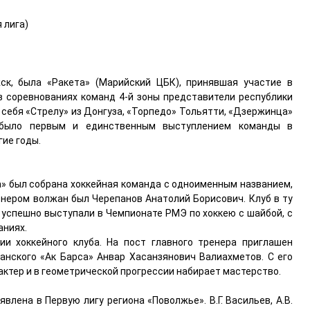
 лига)
ск, была «Ракета» (Марийский ЦБК), принявшая участие в
в соревнованиях команд 4-й зоны представители республики
 себя «Стрелу» из Донгуза, «Торпедо» Тольятти, «Дзержинца»
 было первым и единственным выступлением команды в
гие годы.
да» был собрана хоккейная команда с одноименным названием,
енером волжан был Черепанов Анатолий Борисович. Клуб в ту
 успешно выступали в Чемпионате РМЭ по хоккею с шайбой, с
аниях.
ии хоккейного клуба. На пост главного тренера приглашен
занского «Ак Барса» Анвар Хасанзянович Валиахметов. С его
ктер и в геометрической прогрессии набирает мастерство.
влена в Первую лигу региона «Поволжье». В.Г. Васильев, А.В.