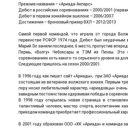
Прежние названия – «Ариада-Акпарс»
Дебют в российских соревнованиях – 2000/2001 (первая
Дебют в первом хоккейном эшелоне – 2006/2007
Достижения – бронзовый призер ВХЛ – 2012/2013
Самой первой командой, что играла от города Волж
первенстве РСФСР 1974 года. Дебют был неудачным: 
Марий Эл заняли последнее, 6 место, пропустив вперед
Пермь, «Волгу» Чебоксары и ТЭМ из Пензы. Это
соревнованиях хоть какого-то серьезного уровня за дол
Следующее пришлось на сезон 2000/2001.
В 1996 году, как пишет сайт «Ариады», при ЗАО «Ариа
состоящая из ветеранов волжского хоккея. Первым тр
пору носил любительский характер, «ариадовцы» очень
завидным постоянством одерживая победы в соревнов
В 1998 году открылась новая страница в становлен
талантливый человек, мастер спорта, воспитанник ка
приходом команда приобретает профессиональный хара
В 2001 году образован ООО «ХК «Ариада» и команда зая