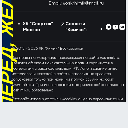
РЁД, ЖЁЛТО-СИНИЕ!
Email:
voskrhimik@mail.ru
ХК "Спартак"
Соцсети
Москва
"Химика":
© 2015 - 2026 ХК "Химик" Воскресенск
Все права на материалы, находящиеся на сайте voshimik.ru,
являются объектом исключительных прав, и охраняются в
соответствии с законодательством РФ. Использование иных
материалов и новостей с сайта и сателлитных проектов
допускается только при наличии прямой ссылки на сайт
www.vhlru.ru. При использовании материалов сайта ссылка на
voshimik.ru обязательна
Этот сайт использует файлы «cookie» с целью персонализации
сервисов и повышения удобства пользования веб-сайтом. Если
Вы не хотите, чтобы Ваши пользовательские данные
обрабатывались, пожалуйста, ограничьте их использование в
своём браузере.