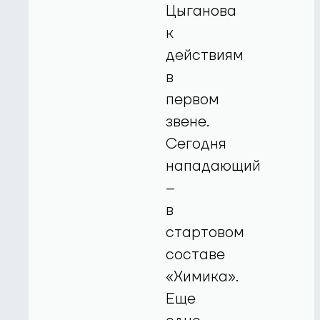
Цыганова
к
действиям
в
первом
звене.
Сегодня
нападающий
–
в
стартовом
составе
«Химика».
Еще