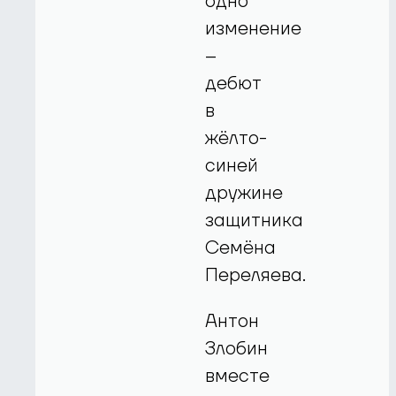
одно
изменение
–
дебют
в
жёлто-
синей
дружине
защитника
Семёна
Переляева.
Антон
Злобин
вместе