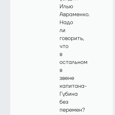
Илью
Авраменко.
Надо
ли
говорить,
что
в
остальном
в
звене
капитана-
Губина
без
перемен?