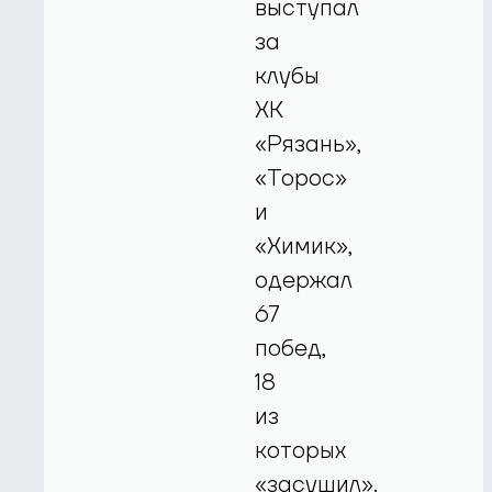
выступал
за
клубы
ХК
«Рязань»,
«Торос»
и
«Химик»,
одержал
67
побед,
18
из
которых
«засушил».