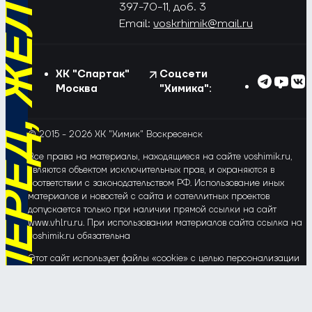
РЁД, ЖЁЛТО-СИНИЕ!
397-70-11, доб. 3
Email:
voskrhimik@mail.ru
ХК "Спартак"
Соцсети
Москва
"Химика":
© 2015 - 2026 ХК "Химик" Воскресенск
Все права на материалы, находящиеся на сайте voshimik.ru,
являются объектом исключительных прав, и охраняются в
соответствии с законодательством РФ. Использование иных
материалов и новостей с сайта и сателлитных проектов
допускается только при наличии прямой ссылки на сайт
www.vhlru.ru. При использовании материалов сайта ссылка на
voshimik.ru обязательна
Этот сайт использует файлы «cookie» с целью персонализации
сервисов и повышения удобства пользования веб-сайтом. Если
Вы не хотите, чтобы Ваши пользовательские данные
обрабатывались, пожалуйста, ограничьте их использование в
своём браузере.