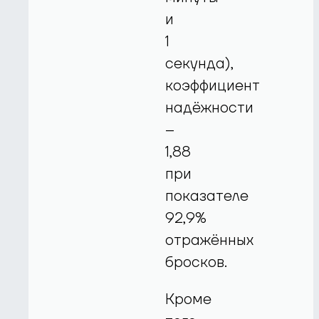
и
1
секунда),
коэффициент
надёжности
–
1,88
при
показателе
92,9%
отражённых
бросков.
Кроме