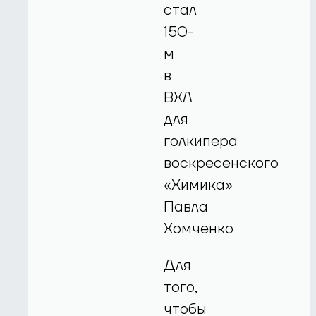
стал
150-
м
в
ВХЛ
для
голкипера
воскресенского
«Химика»
Павла
Хомченко
Для
того,
чтобы