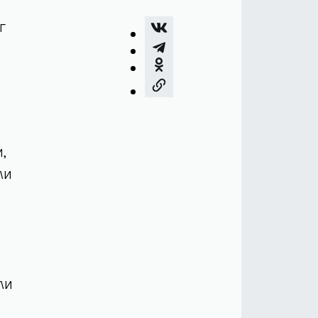
г
,
ли
ли