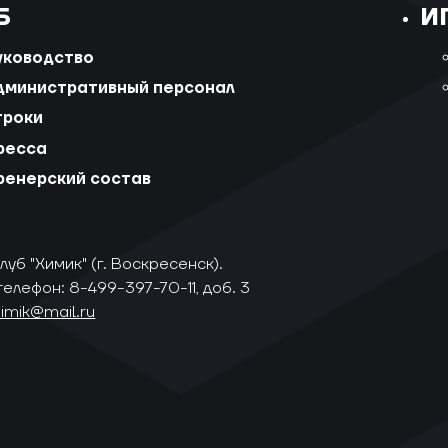
Б
И
уководство
дминистративный персонал
гроки
ресса
ренерский состав
уб "Химик" (г. Воскресенск).
телефон: 8-499-397-70-11, доб. 3
himik@mail.ru