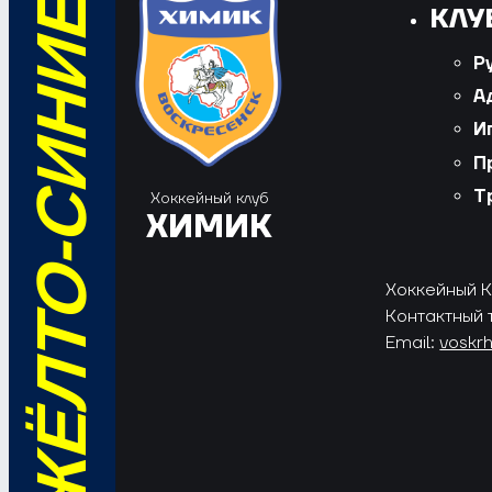
ВПЕРЁД, ЖЁЛТО-СИНИЕ!
КЛУ
Р
А
И
П
Т
Хоккейный клуб
ХИМИК
Хоккейный Кл
Контактный 
Email:
voskr