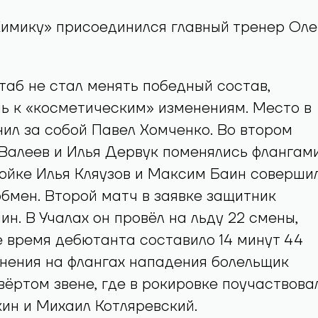
Химику» присоединился главный тренер Оле
аб не стал менять победный состав,
ь к «косметическим» изменениям. Место в
ил за собой Павел Хомченко. Во втором
Валеев и Илья Дервук поменялись флангами
ройке Илья Кляузов и Максим Баин соверши
бмен. Второй матч в заявке защитник
н. В Учалах он провёл на льду 22 смены,
 время дебютанта составило 14 минут 44
нения на флангах нападения болельщик
твёртом звене, где в рокировке поучаствова
ин и Михаил Котляревский.