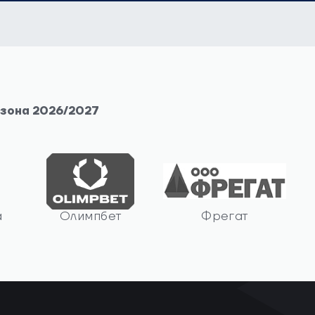
езона 2026/2027
а
Олимпбет
Фрегат