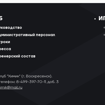
Б
И
уководство
дминистративный персонал
гроки
ресса
ренерский состав
уб "Химик" (г. Воскресенск).
телефон: 8-499-397-70-11, доб. 3
himik@mail.ru