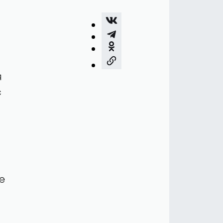
я
с
е