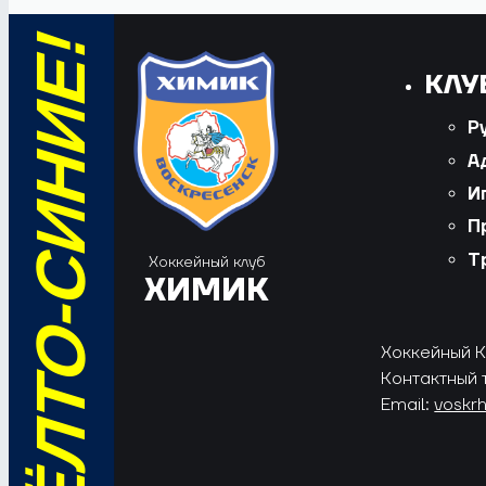
ВПЕРЁД, ЖЁЛТО-СИНИЕ!
КЛУ
Р
А
И
П
Т
Хоккейный клуб
ХИМИК
Хоккейный Кл
Контактный 
Email:
voskr