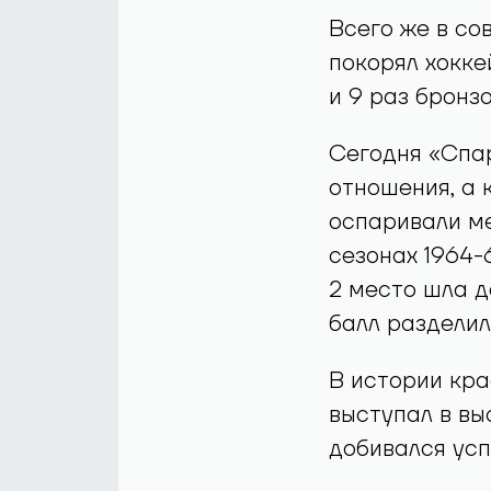
Всего же в со
покорял хокке
и 9 раз бронз
Сегодня «Спа
отношения, а 
оспаривали ме
сезонах 1964-6
2 место шла д
балл разделил
В истории кра
выступал в вы
добивался усп